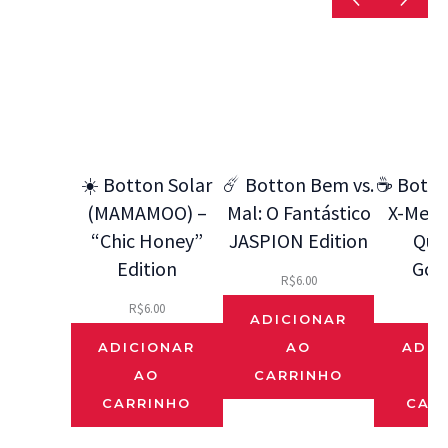
☀️ Botton Solar
☄️ Botton Bem vs.
☕ Botto
(MAMAMOO) –
Mal: O Fantástico
X-Men 9
“Chic Honey”
JASPION Edition
Que
Edition
Gos
R$
6.00
R$
6.00
R$
ADICIONAR
ADICIONAR
AO
ADIC
AO
CARRINHO
CARRINHO
CAR