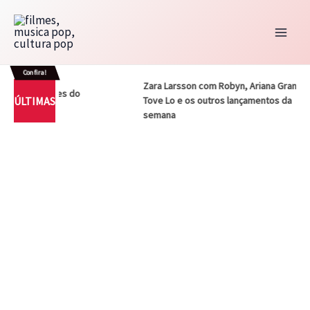
Ir
para
o
conteúdo
Confira!
Zara Larsson com Robyn, Ariana Grande,
s de Mestres do
ÚLTIMAS
Tove Lo e os outros lançamentos da
z
semana