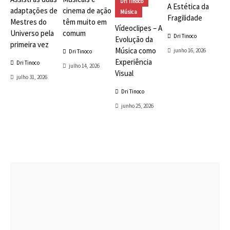
Dri Tinoco
A Estética da
adaptações de
cinema de ação
Música
Fragilidade
Mestres do
têm muito em
Vídeoclipes – A
Universo pela
comum
Dri Tinoco
Evolução da
primeira vez
Música como
junho 16, 2026
Dri Tinoco
Experiência
Dri Tinoco
julho 14, 2026
Visual
julho 31, 2026
Dri Tinoco
junho 25, 2026
Playlists