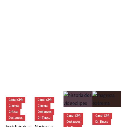
CFMC SESSÃO TOKUSATSU 03 – 40 Anos de Changeman e
Jaspion ou Como nos Apaixonamos pelo Tokusatsu
Vídeos
Canal CPR
Canal CPR
Cinema
Cinema
Crítica
Destaques
Canal CPR
Canal CPR
Destaques
Dri Tinoco
Destaques
Dri Tinoco
Assisti às duas
Musicais e