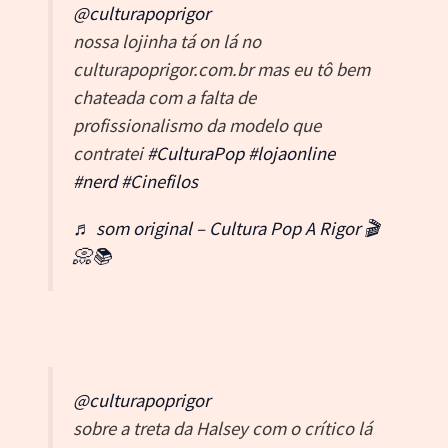
@culturapoprigor
nossa lojinha tá on lá no
culturapoprigor.com.br mas eu tô bem
chateada com a falta de
profissionalismo da modelo que
contratei
#CulturaPop
#lojaonline
#nerd
#Cinefilos
♬ som original – Cultura Pop A Rigor 🎬
📀📚
@culturapoprigor
sobre a treta da Halsey com o crítico lá