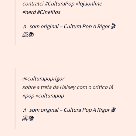
contratei
#CulturaPop
#lojaonline
#nerd
#Cinefilos
♬ som original – Cultura Pop A Rigor 🎬
📀📚
@culturapoprigor
sobre a treta da Halsey com o crítico lá
#pop
#culturapop
♬ som original – Cultura Pop A Rigor 🎬
📀📚