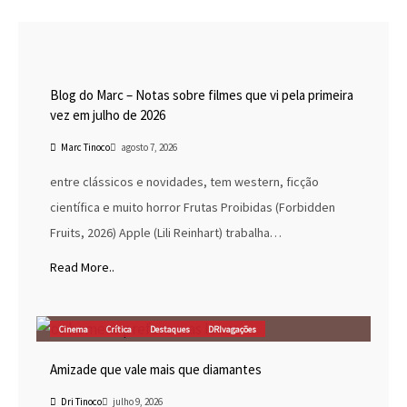
Blog do Marc
Cinema
Destaques
Marc Tinoco
Blog do Marc – Notas sobre filmes que vi pela primeira
vez em julho de 2026
Marc Tinoco
agosto 7, 2026
entre clássicos e novidades, tem western, ficção
científica e muito horror Frutas Proibidas (Forbidden
Fruits, 2026) Apple (Lili Reinhart) trabalha…
Read More..
Cinema
Crítica
Destaques
DRIvagações
Amizade que vale mais que diamantes
Dri Tinoco
julho 9, 2026