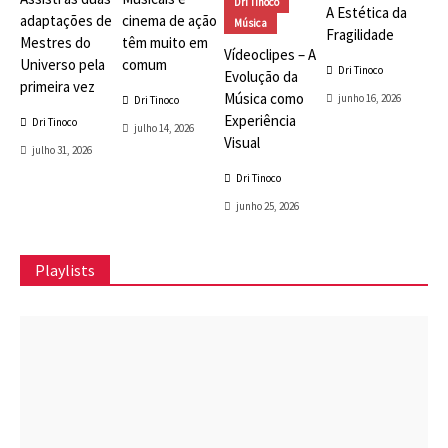
Dri Tinoco
A Estética da
adaptações de
cinema de ação
Música
Fragilidade
Mestres do
têm muito em
Vídeoclipes – A
Universo pela
comum
Dri Tinoco
Evolução da
primeira vez
Música como
junho 16, 2026
Dri Tinoco
Experiência
Dri Tinoco
julho 14, 2026
Visual
julho 31, 2026
Dri Tinoco
junho 25, 2026
Playlists