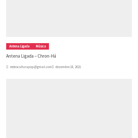
Antena Ligada
Música
Antena Ligada – Chron-Há
redesculturapop@gmail.com
dezembro 18, 2021