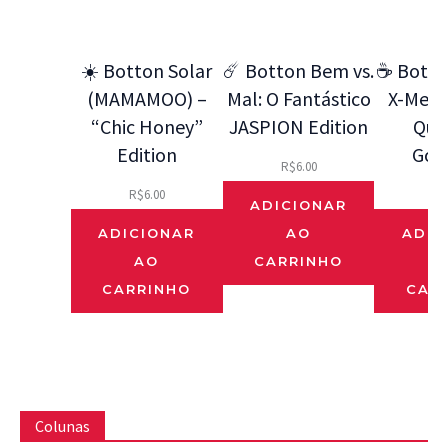
☀️ Botton Solar
☄️ Botton Bem vs.
☕ Botto
(MAMAMOO) –
Mal: O Fantástico
X-Men 9
“Chic Honey”
JASPION Edition
Que
Edition
Gos
R$
6.00
R$
6.00
R$
ADICIONAR
ADICIONAR
AO
ADIC
AO
CARRINHO
CARRINHO
CAR
Colunas