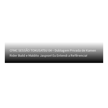
CFMC SESSÃO TOKUSATSU 04 – Dublagem Privada de Kamen
Rider Build e Maldito Jaspion! Eu Entendi a Refêrencia!