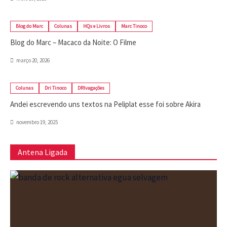
Blog do Marc
Colunas
HQs e Livros
Marc Tinoco
Blog do Marc – Macaco da Noite: O Filme
março 20, 2026
Colunas
Dri Tinoco
DRIvagações
Andei escrevendo uns textos na Peliplat esse foi sobre Akira
novembro 19, 2025
Antena Ligada