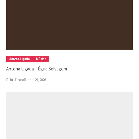
Antena Ligada
Música
Antena Ligada – Égua Selvagem
Dri Tinoco
abril 28, 2026