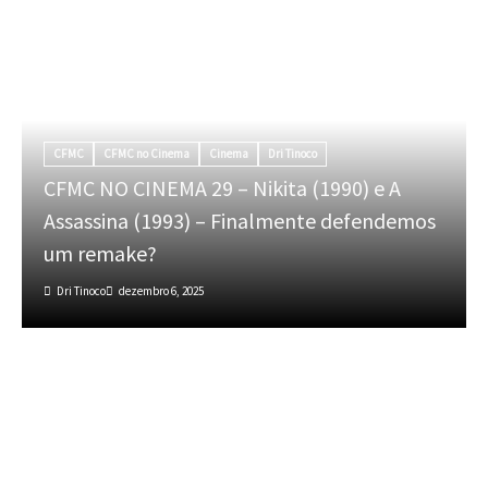
CFMC
CFMC no Cinema
Cinema
Dri Tinoco
CFMC NO CINEMA 29 – Nikita (1990) e A
Assassina (1993) – Finalmente defendemos
um remake?
Dri Tinoco
dezembro 6, 2025