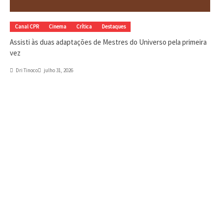
Canal CPR
Cinema
Crítica
Destaques
Assisti às duas adaptações de Mestres do Universo pela primeira
vez
Dri Tinoco
julho 31, 2026