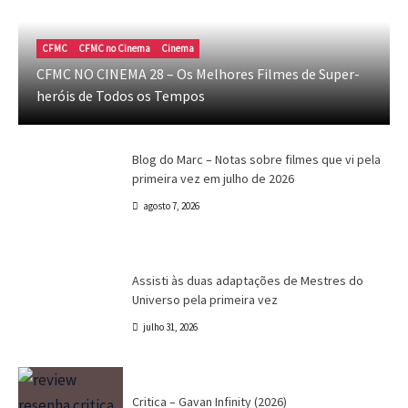
Blog do Marc
Cinema
Destaques
Marc Tinoco
Blog do Marc – Notas sobre filmes que vi
CFMC
CFMC no Cinema
Cinema
pela primeira vez em julho de 2026
CFMC NO CINEMA 28 – Os Melhores Filmes de Super-
heróis de Todos os Tempos
Marc Tinoco
agosto 7, 2026
Blog do Marc
Cinema
Destaques
Marc Tinoco
Blog do Marc – Notas sobre filmes que vi pela
primeira vez em julho de 2026
agosto 7, 2026
Canal CPR
Cinema
Crítica
Destaques
Assisti às duas adaptações de Mestres do
Universo pela primeira vez
julho 31, 2026
Crítica
Destaques
Marc Tinoco
Séries e Desenhos
Tokusatsu
Critica – Gavan Infinity (2026)