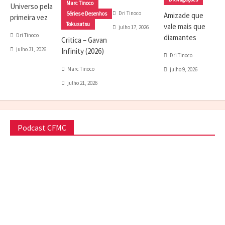
Marc Tinoco
Universo pela
Dri Tinoco
Séries e Desenhos
Amizade que
primeira vez
Tokusatsu
vale mais que
julho 17, 2026
Dri Tinoco
diamantes
Critica – Gavan
julho 31, 2026
Infinity (2026)
Dri Tinoco
Marc Tinoco
julho 9, 2026
julho 21, 2026
Podcast CFMC