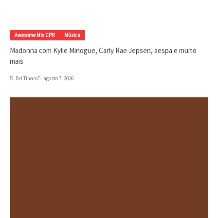
Awesome Mix CPR
Música
Madonna com Kylie Minogue, Carly Rae Jepsen, aespa e muito
mais
Dri Tinoco
agosto 7, 2026