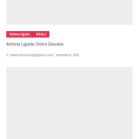
Antena Ligada
Música
Antena Ligada: Outro Giovane
redesculturapop@gmail.com
setembro 8, 2021