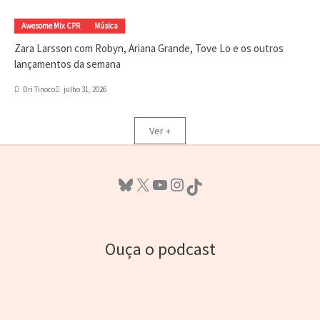
Awesome Mix CPR
Música
Zara Larsson com Robyn, Ariana Grande, Tove Lo e os outros
lançamentos da semana
Dri Tinoco
julho 31, 2026
Ver +
Bluesky
X
Youtube
Instagram
TikTok
Ouça o podcast