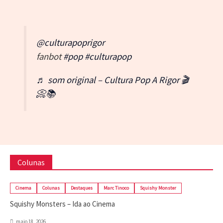
@culturapoprigor
fanbot
#pop
#culturapop
♬ som original – Cultura Pop A Rigor 🎬
📀📚
Colunas
Cinema
Colunas
Destaques
Marc Tinoco
Squishy Monster
Squishy Monsters – Ida ao Cinema
maio 18, 2026