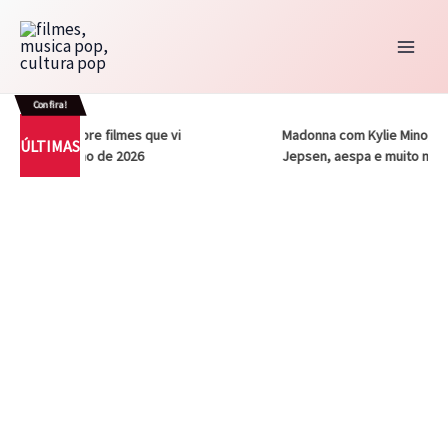
Ir
para
o
conteúdo
Confira!
– Notas sobre filmes que vi
Madonna com Kylie Minogue, Ca
ÚLTIMAS
 vez em julho de 2026
Jepsen, aespa e muito mais