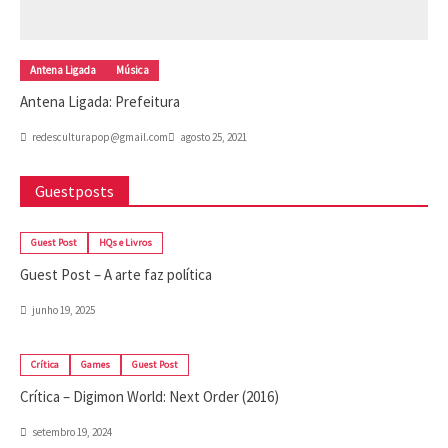
Antena Ligada
Música
Antena Ligada: Prefeitura
redesculturapop@gmail.com
agosto 25, 2021
Guestposts
Guest Post
HQs e Livros
Guest Post – A arte faz política
junho 19, 2025
Crítica
Games
Guest Post
Crítica – Digimon World: Next Order (2016)
setembro 19, 2024