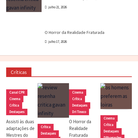
julho 21, 2026
Cinema
Crítica
Destaques
Dri Tinoco
O Horror da Realidade Fraturada
julho 17, 2026
Críticas
Canal CPR
Cinema
Cinema
Crítica
Crítica
Destaques
Destaques
Dri Tinoco
Cinema
Assisti às duas
O Horror da
Crítica
Crítica
adaptações de
Realidade
Destaques
Destaques
Mestres do
Fraturada
DRIvagações