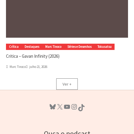
Crítica
Destaques
Marc Tinoco
Séries e Desenhos
Tokusatsu
Critica – Gavan Infinity (2026)
Marc Tinoco
julho 21, 2026
Ver +
Bluesky
X
Youtube
Instagram
TikTok
Ouça o podcast