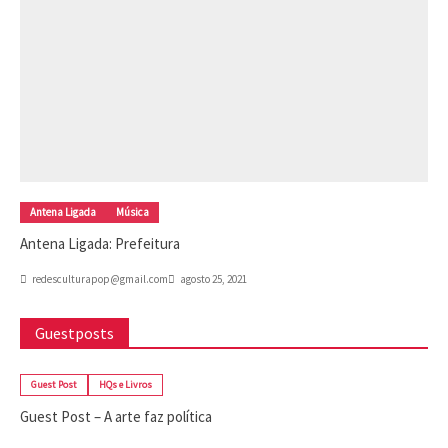
Antena Ligada
Música
Antena Ligada: Prefeitura
redesculturapop@gmail.com
agosto 25, 2021
Guestposts
Guest Post
HQs e Livros
Guest Post – A arte faz política