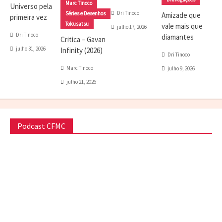
Marc Tinoco
Universo pela
Dri Tinoco
Séries e Desenhos
Amizade que
primeira vez
Tokusatsu
vale mais que
julho 17, 2026
Dri Tinoco
diamantes
Critica – Gavan
julho 31, 2026
Infinity (2026)
Dri Tinoco
Marc Tinoco
julho 9, 2026
julho 21, 2026
Podcast CFMC