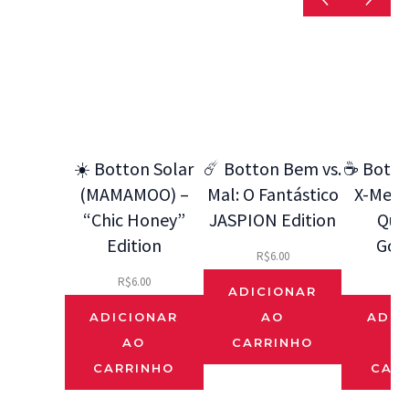
☀️ Botton Solar
☄️ Botton Bem vs.
☕ Botto
(MAMAMOO) –
Mal: O Fantástico
X-Men 9
“Chic Honey”
JASPION Edition
Que
Edition
Gos
R$
6.00
R$
6.00
R$
ADICIONAR
ADICIONAR
AO
ADIC
AO
CARRINHO
CARRINHO
CAR