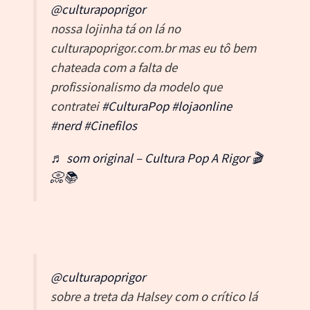
@culturapoprigor
nossa lojinha tá on lá no
culturapoprigor.com.br mas eu tô bem
chateada com a falta de
profissionalismo da modelo que
contratei
#CulturaPop
#lojaonline
#nerd
#Cinefilos
♬ som original – Cultura Pop A Rigor 🎬
📀📚
@culturapoprigor
sobre a treta da Halsey com o crítico lá