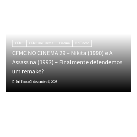
CFMC
CFMC no Cinema
Cinema
Dri Tinoco
CFMC NO CINEMA 29 – Nikita (1990) e A
Assassina (1993) – Finalmente defendemos
um remake?
Dri Tinoco
dezembro 6, 2025