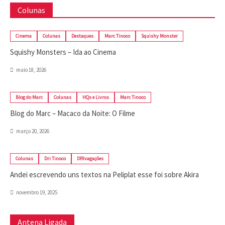
Colunas
Cinema
Colunas
Destaques
Marc Tinoco
Squishy Monster
Squishy Monsters – Ida ao Cinema
maio 18, 2026
Blog do Marc
Colunas
HQs e Livros
Marc Tinoco
Blog do Marc – Macaco da Noite: O Filme
março 20, 2026
Colunas
Dri Tinoco
DRIvagações
Andei escrevendo uns textos na Peliplat esse foi sobre Akira
novembro 19, 2025
Antena Ligada