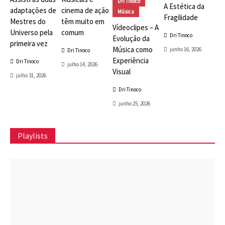
Dri Tinoco
A Estética da
adaptações de
cinema de ação
Música
Fragilidade
Mestres do
têm muito em
Vídeoclipes – A
Universo pela
comum
Dri Tinoco
Evolução da
primeira vez
Música como
junho 16, 2026
Dri Tinoco
Experiência
Dri Tinoco
julho 14, 2026
Visual
julho 31, 2026
Dri Tinoco
junho 25, 2026
Playlists