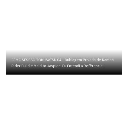
CFMC SESSÃO TOKUSATSU 04 – Dublagem Privada de Kamen
Rider Build e Maldito Jaspion! Eu Entendi a Refêrencia!