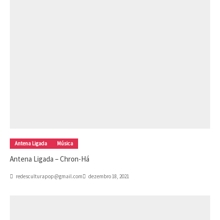
Antena Ligada
Música
Antena Ligada – Chron-Há
redesculturapop@gmail.com
dezembro 18, 2021