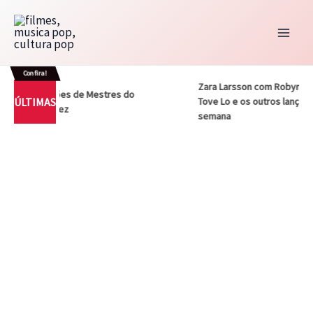
Ir
para
o
conteúdo
Confira!
Zara Larsson com Robyn, Arian
as adaptações de Mestres do
ÚLTIMAS
Tove Lo e os outros lançament
 primeira vez
semana