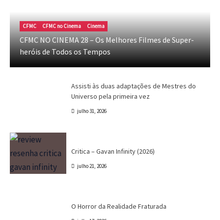
Canal CPR
Cinema
Crítica
Destaques
Assisti às duas adaptações de Mestres do
CFMC
CFMC no Cinema
Cinema
Universo pela primeira vez
CFMC NO CINEMA 28 – Os Melhores Filmes de Super-
heróis de Todos os Tempos
Dri Tinoco
julho 31, 2026
Canal CPR
Cinema
Crítica
Destaques
Assisti às duas adaptações de Mestres do
Universo pela primeira vez
julho 31, 2026
Crítica
Destaques
Marc Tinoco
Séries e Desenhos
Tokusatsu
Critica – Gavan Infinity (2026)
julho 21, 2026
Cinema
Crítica
Destaques
Dri Tinoco
O Horror da Realidade Fraturada