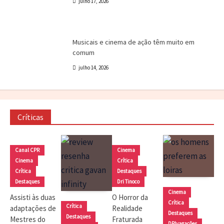
julho 17, 2026
Canal CPR
Cinema
Destaques
Dri Tinoco
Musicais e cinema de ação têm muito em
comum
julho 14, 2026
Críticas
Canal CPR
Cinema
Cinema
Crítica
Crítica
Destaques
Destaques
Dri Tinoco
Cinema
Assisti às duas
O Horror da
Crítica
Crítica
adaptações de
Realidade
Destaques
Destaques
Mestres do
Fraturada
DRIvagações