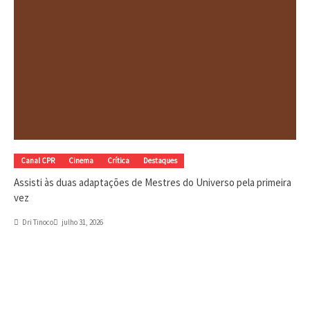
Canal CPR
Cinema
Crítica
Destaques
Assisti às duas adaptações de Mestres do Universo pela primeira
vez
Dri Tinoco
julho 31, 2026