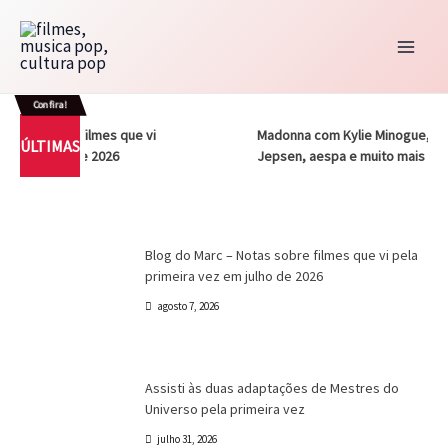
Ir
para
o
Blog do Marc
Cinema
Destaques
Marc Tinoco
conteúdo
Confira!
Blog do Marc – Notas sobre filmes que vi
CFMC
CFMC no Cinema
Cinema
Dri Tinoco
tas sobre filmes que vi
Madonna com Kylie Minogue, Carly
CFMC
CFMC no Cinema
Cinema
CFMC NO CINEMA 29 – Nikita (1990) e A Assassina
ÚLTIMAS
pela primeira vez em julho de 2026
 em julho de 2026
Jepsen, aespa e muito mais
CFMC NO CINEMA 28 – Os Melhores Filmes de Super-
(1993) – Finalmente defendemos um remake?
heróis de Todos os Tempos
Marc Tinoco
agosto 7, 2026
Blog do Marc
Cinema
Destaques
Marc Tinoco
Blog do Marc – Notas sobre filmes que vi pela
primeira vez em julho de 2026
agosto 7, 2026
Canal CPR
Cinema
Crítica
Destaques
Assisti às duas adaptações de Mestres do
Universo pela primeira vez
julho 31, 2026