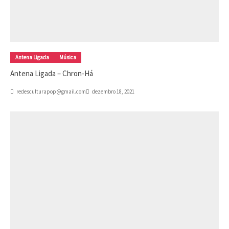
Antena Ligada
Música
Antena Ligada – Chron-Há
redesculturapop@gmail.com
dezembro 18, 2021