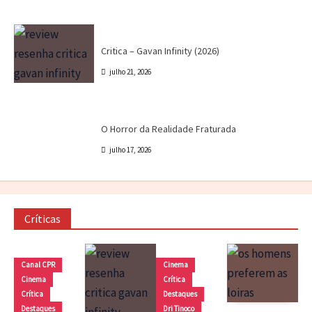
Crítica
Destaques
Marc Tinoco
Séries e Desenhos
Tokusatsu
Critica – Gavan Infinity (2026)
julho 21, 2026
Cinema
Crítica
Destaques
Dri Tinoco
O Horror da Realidade Fraturada
julho 17, 2026
Críticas
Canal CPR
Cinema
Cinema
Crítica
Crítica
Destaques
Destaques
Dri Tinoco