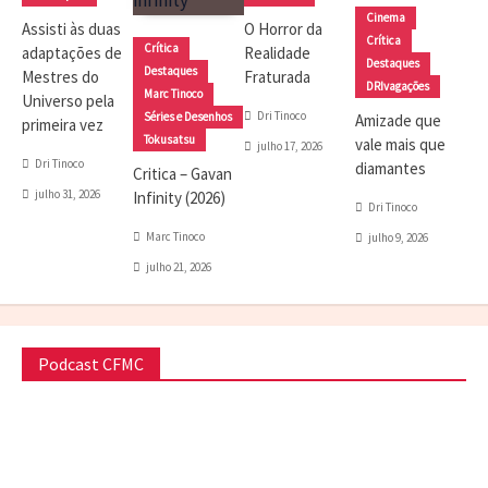
Cinema
Assisti às duas
O Horror da
Crítica
Crítica
adaptações de
Realidade
Destaques
Destaques
Mestres do
Fraturada
DRIvagações
Marc Tinoco
Universo pela
Dri Tinoco
Séries e Desenhos
Amizade que
primeira vez
Tokusatsu
vale mais que
julho 17, 2026
Dri Tinoco
diamantes
Critica – Gavan
julho 31, 2026
Infinity (2026)
Dri Tinoco
Marc Tinoco
julho 9, 2026
julho 21, 2026
Podcast CFMC