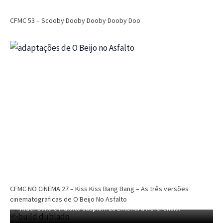
CFMC 53 – Scooby Dooby Dooby Dooby Doo
CFMC
CFMC no Cinema
Cinema
Dri Tinoco
CFMC NO CINEMA 29 – Nikita (1990) e A
Assassina (1993) – Finalmente defendemos
um remake?
CFMC NO CINEMA 27 – Kiss Kiss Bang Bang – As três versões
Dri Tinoco
dezembro 6, 2025
CFMC SESSÃO TOKUSATSU 04 – Dublagem Privada de Kamen
cinematograficas de O Beijo No Asfalto
Rider Build e Maldito Jaspion! Eu Entendi a Refêrencia!
CFMC SESSÃO TOKUSATSU 03 – 40 Anos de Changeman e