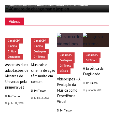
Jaspion ou Como nos Apaixonamos pelo Tokusatsu
Vídeos
Canal CPR
Canal CPR
Cinema
Cinema
Crítica
Destaques
Canal CPR
Canal CPR
Destaques
Dri Tinoco
Destaques
Dri Tinoco
Assisti às duas
Musicais e
Dri Tinoco
A Estética da
adaptações de
cinema de ação
Música
Fragilidade
Mestres do
têm muito em
Vídeoclipes – A
Universo pela
comum
Dri Tinoco
Evolução da
primeira vez
Música como
junho 16, 2026
Dri Tinoco
Experiência
Dri Tinoco
julho 14, 2026
Visual
julho 31, 2026
Dri Tinoco