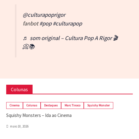
@culturapoprigor
fanbot
#pop
#culturapop
♬ som original – Cultura Pop A Rigor 🎬
📀📚
Colunas
Cinema
Colunas
Destaques
Marc Tinoco
Squishy Monster
Squishy Monsters – Ida ao Cinema
maio 18, 2026