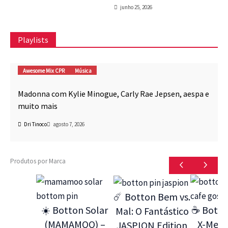
junho 25, 2026
Playlists
Awesome Mix CPR
Música
Madonna com Kylie Minogue, Carly Rae Jepsen, aespa e
muito mais
Dri Tinoco
agosto 7, 2026
Produtos por Marca
☄️ Botton Bem vs.
☀️ Botton Solar
☕ Botto
Mal: O Fantástico
(MAMAMOO) –
X-Men 9
JASPION Edition