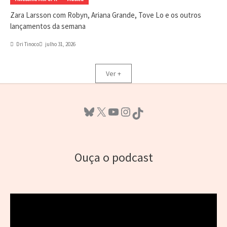
Zara Larsson com Robyn, Ariana Grande, Tove Lo e os outros
lançamentos da semana
Dri Tinoco
julho 31, 2026
Ver +
Bluesky
X
Youtube
Instagram
TikTok
Ouça o podcast