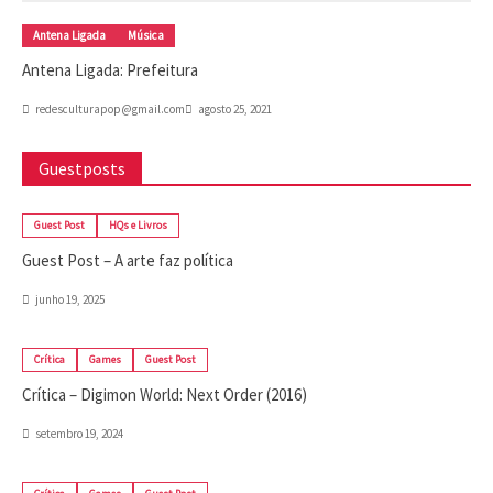
Antena Ligada
Música
Antena Ligada: Prefeitura
redesculturapop@gmail.com
agosto 25, 2021
Guestposts
Guest Post
HQs e Livros
Guest Post – A arte faz política
junho 19, 2025
Crítica
Games
Guest Post
Crítica – Digimon World: Next Order (2016)
setembro 19, 2024