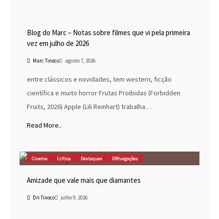
Blog do Marc
Cinema
Destaques
Marc Tinoco
Blog do Marc – Notas sobre filmes que vi pela primeira
vez em julho de 2026
Marc Tinoco
agosto 7, 2026
entre clássicos e novidades, tem western, ficção
científica e muito horror Frutas Proibidas (Forbidden
Fruits, 2026) Apple (Lili Reinhart) trabalha…
Read More..
Cinema
Crítica
Destaques
DRIvagações
Amizade que vale mais que diamantes
Dri Tinoco
julho 9, 2026