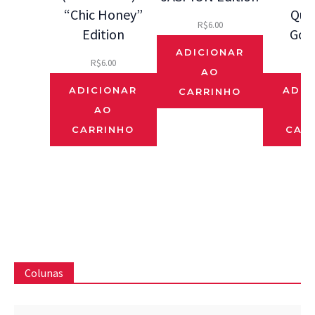
“Chic Honey”
Que
R$
6.00
Edition
Gos
ADICIONAR
R$
6.00
R$
AO
ADICIONAR
ADIC
CARRINHO
AO
CARRINHO
CAR
Colunas