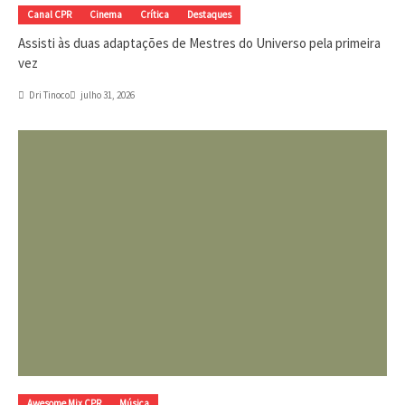
Canal CPR
Cinema
Crítica
Destaques
Assisti às duas adaptações de Mestres do Universo pela primeira
vez
Dri Tinoco
julho 31, 2026
Awesome Mix CPR
Música