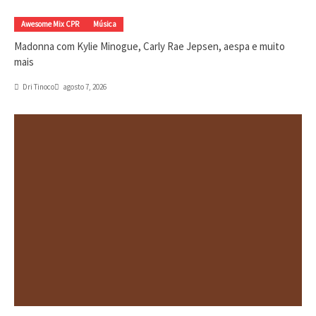
Awesome Mix CPR
Música
Madonna com Kylie Minogue, Carly Rae Jepsen, aespa e muito
mais
Dri Tinoco
agosto 7, 2026