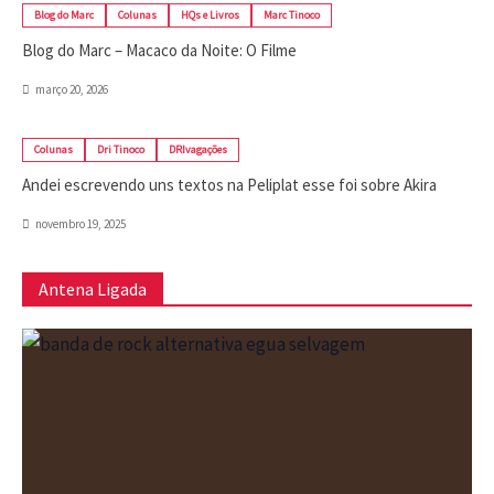
Blog do Marc
Colunas
HQs e Livros
Marc Tinoco
Blog do Marc – Macaco da Noite: O Filme
março 20, 2026
Colunas
Dri Tinoco
DRIvagações
Andei escrevendo uns textos na Peliplat esse foi sobre Akira
novembro 19, 2025
Antena Ligada