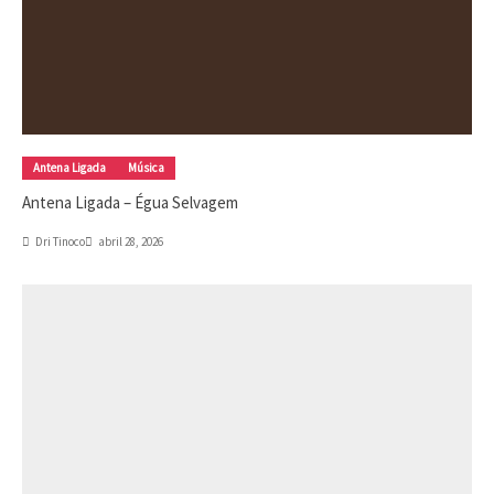
Antena Ligada
Música
Antena Ligada – Égua Selvagem
Dri Tinoco
abril 28, 2026