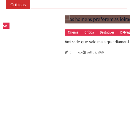
Cinema
Crítica
Destaques
Dri Tinoco
Críticas
O Horror da Realidade Fraturada
julho 17, 2026
Cinema
Crítica
Destaques
DRIvagações
Amizade que vale mais que diamantes
Dri Tinoco
julho 9, 2026