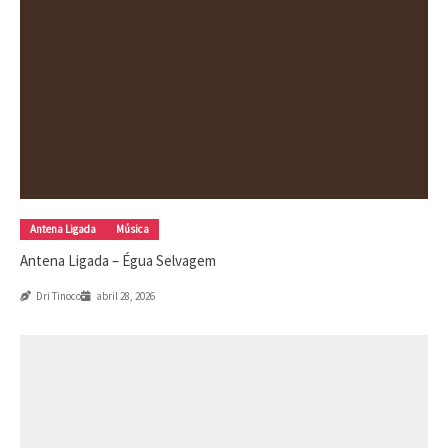
Antena Ligada
Música
Antena Ligada – Égua Selvagem
Dri Tinoco
abril 28, 2026