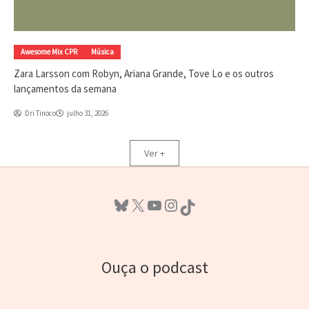
Awesome Mix CPR
Música
Zara Larsson com Robyn, Ariana Grande, Tove Lo e os outros
lançamentos da semana
Dri Tinoco
julho 31, 2026
Ver +
Bluesky
X
Youtube
Instagram
TikTok
Ouça o podcast