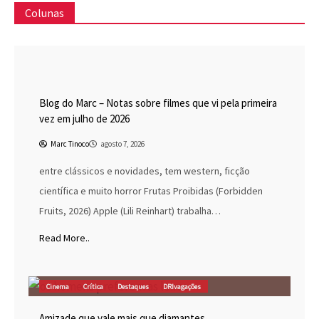
Colunas
Blog do Marc
Cinema
Destaques
Marc Tinoco
Blog do Marc – Notas sobre filmes que vi pela primeira
vez em julho de 2026
Marc Tinoco
agosto 7, 2026
entre clássicos e novidades, tem western, ficção
científica e muito horror Frutas Proibidas (Forbidden
Fruits, 2026) Apple (Lili Reinhart) trabalha…
Read More..
Cinema
Crítica
Destaques
DRIvagações
Amizade que vale mais que diamantes