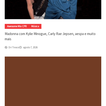
Awesome Mix CPR
Música
Madonna com Kylie Minogue, Carly Rae Jepsen, aespa e muito
mais
Dri Tinoco
agosto 7, 2026