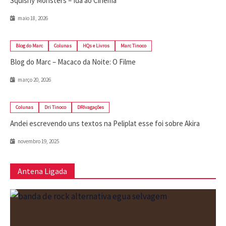
Squishy Monsters – Ida ao Cinema
maio 18, 2026
Blog do Marc
Colunas
HQs e Livros
Marc Tinoco
Blog do Marc – Macaco da Noite: O Filme
março 20, 2026
Colunas
Dri Tinoco
DRIvagações
Andei escrevendo uns textos na Peliplat esse foi sobre Akira
novembro 19, 2025
Antena Ligada