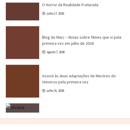
julho 17, 2026
Blog do Marc
Cinema
Destaques
Marc Tinoco
Blog do Marc – Notas sobre filmes que vi pela
primeira vez em julho de 2026
agosto 7, 2026
Canal CPR
Cinema
Crítica
Destaques
Assisti às duas adaptações de Mestres do
Universo pela primeira vez
julho 31, 2026
Crítica
Destaques
Marc Tinoco
Séries e Desenhos
Tokusatsu
Critica – Gavan Infinity (2026)
julho 21, 2026