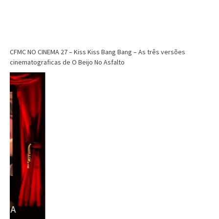
CFMC
CFMC no Cinema
Cinema
CFMC NO CINEMA 28 – Os Melhores Filmes
de Super-heróis de Todos os Tempos
CFMC NO CINEMA 27 – Kiss Kiss Bang Bang – As três versões
cinematograficas de O Beijo No Asfalto
Dri Tinoco
setembro 12, 2025