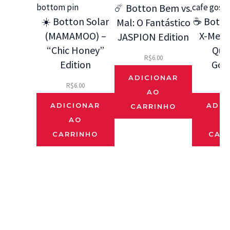
☄️ Botton Bem vs.
☀️ Botton Solar
☕ Botto
Mal: O Fantástico
(MAMAMOO) –
X-Men 9
JASPION Edition
“Chic Honey”
Que
R$
6.00
Edition
Gos
ADICIONAR
R$
6.00
R$
AO
ADICIONAR
ADIC
CARRINHO
AO
CARRINHO
CAR