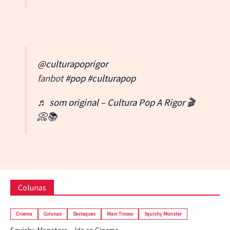
@culturapoprigor
fanbot
#pop
#culturapop
♬ som original – Cultura Pop A Rigor 🎬
📀📚
Colunas
Cinema
Colunas
Destaques
Marc Tinoco
Squishy Monster