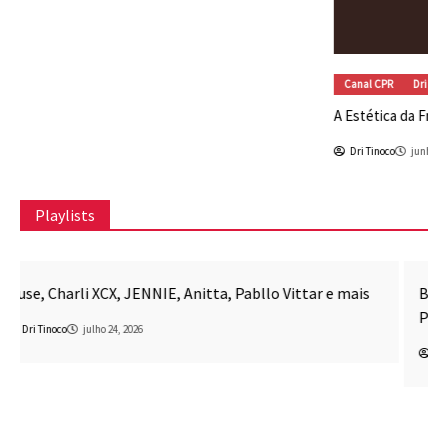
Playlists
Awesome Mix CPR
Música
Beck, beabadoobee, SUNMI, Carly Rae Jepsen, Kim
Petras e mais
Dri Tinoco
julho 17, 2026