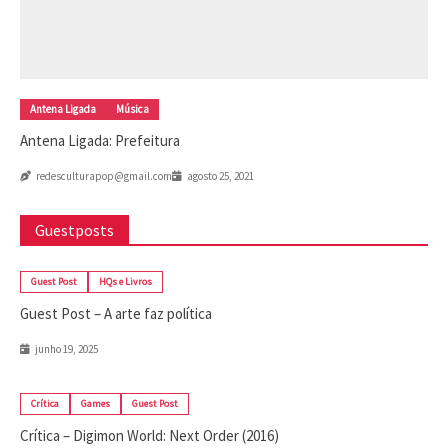
Antena Ligada
Música
Antena Ligada: Prefeitura
redesculturapop@gmail.com
agosto 25, 2021
Guestposts
Guest Post
HQs e Livros
Guest Post – A arte faz política
junho 19, 2025
Crítica
Games
Guest Post
Crítica – Digimon World: Next Order (2016)