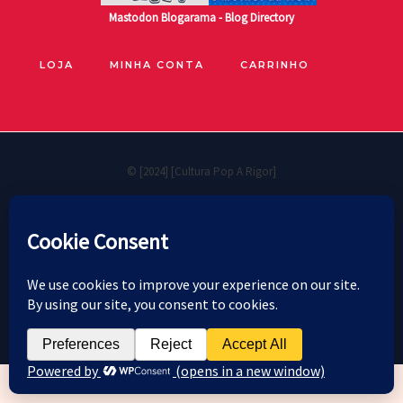
Mastodon
Blogarama - Blog Directory
LOJA
MINHA CONTA
CARRINHO
© [2024] [Cultura Pop A Rigor]
🐧
Políticas de privacidade
Cookie Policy
Política de reembolso e devoluções