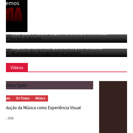
CFMC SESSÃO TOKUSATSU 04 – Dublagem Privada de Kamen
Rider Build e Maldito Jaspion! Eu Entendi a Refêrencia!
CFMC SESSÃO TOKUSATSU 03 – 40 Anos de Changeman e
Jaspion ou Como nos Apaixonamos pelo Tokusatsu
Vídeos
Canal CPR
Dri Tinoco
A Estética da Fragilidade
Dri Tinoco
junho 16, 2026