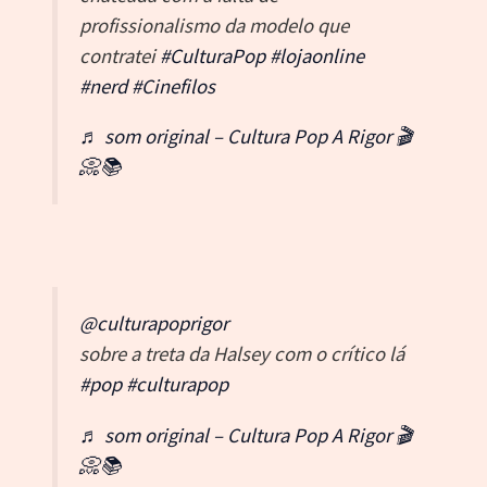
profissionalismo da modelo que
contratei
#CulturaPop
#lojaonline
#nerd
#Cinefilos
♬ som original – Cultura Pop A Rigor 🎬
📀📚
@culturapoprigor
sobre a treta da Halsey com o crítico lá
#pop
#culturapop
♬ som original – Cultura Pop A Rigor 🎬
📀📚