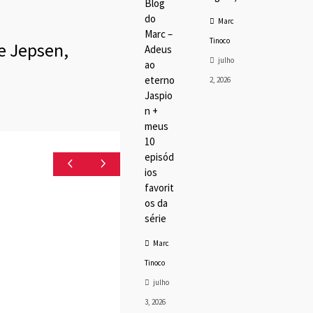
Blog
do
Marc
Marc –
Tinoco
e Jepsen,
Adeus
julho
ao
eterno
2, 2026
Jaspio
n +
meus
10
episód
ios
favorit
os da
série
Marc
Tinoco
julho
3, 2026