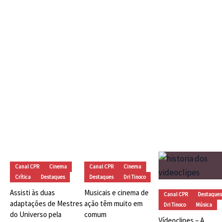
(1990) e A Assassina (1993) –
Finalmente defendemos um
remake?
CF
03
Dri Tinoco
dezembro 6, 2025
e 
Ap
To
Vídeos
Canal CPR
Cinema
Canal CPR
Cinema
Crítica
Destaques
Destaques
Dri Tinoco
Assisti às duas
Musicais e cinema de
Canal CPR
Destaques
adaptações de Mestres
ação têm muito em
Dri Tinoco
Música
do Universo pela
comum
Vídeoclipes – A