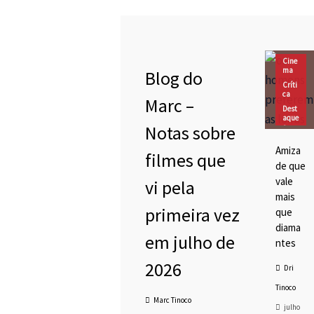
Blog do Marc
Cinema
Cine
Destaques
ma
Blog do
CFMC NO CINEMA 27 –
Marc Tinoco
Críti
y
Kiss Kiss Bang Bang –
ca
Marc –
As três versões
Dest
cinematograficas de
aque
Notas sobre
s
O Beijo No Asfalto
DRIv
Amiza
agaç
filmes que
ões
de que
vale
vi pela
mais
primeira vez
que
diama
MC SESSÃO TOKUSATSU
em julho de
ntes
 – Dublagem Privada de
men Rider Build e Maldito
2026
Dri
pion! Eu Entendi a
fêrencia!
Tinoco
Marc Tinoco
julho