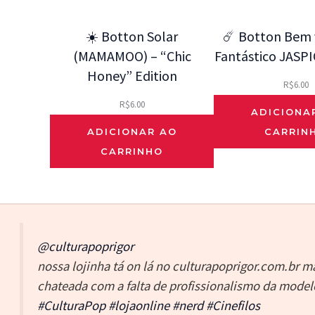
☀️ Botton Solar
☄️ Botton Bem v
(MAMAMOO) – “Chic
Fantástico JASPI
Honey” Edition
R$
6.00
R$
6.00
ADICIONA
ADICIONAR AO
CARRIN
CARRINHO
@culturapoprigor
nossa lojinha tá on lá no culturapoprigor.com.br m
chateada com a falta de profissionalismo da model
#CulturaPop
#lojaonline
#nerd
#Cinefilos