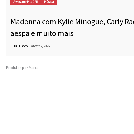
Awesome Mix CPR
Música
Madonna com Kylie Minogue, Carly Ra
aespa e muito mais
Dri Tinoco
agosto 7, 2026
Produtos por Marca