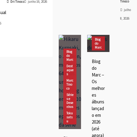
Tinoco
Dri Tinoco
junho 16, 2026
julho
sual
8, 2026
6
Blog
do
Marc
Blog
Dest
do
aque
Marc
Blog
s
Dest
do
Marc
aque
Tino
s
Marc –
co
Marc
Os
Músi
Tino
ca
melhor
co
es
Série
s e
álbuns
Dese
nhos
lançad
Toku
o em
sats
u
2026
(até
agora)