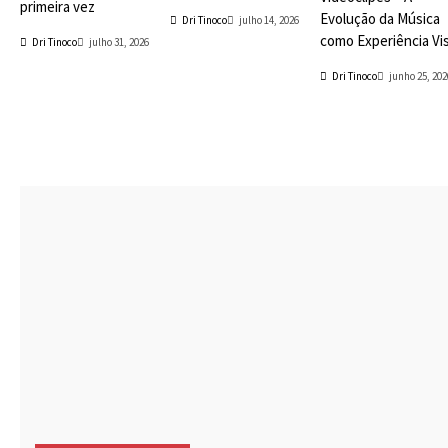
primeira vez
Evolução da Música
Dri Tinoco
julho 14, 2026
como Experiência Vi
Dri Tinoco
julho 31, 2026
Dri Tinoco
junho 25, 202
Playlists