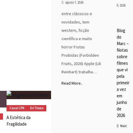
agosto 7, 2026
9, 2026
entre clássicos e
Blog
novidades, tem
do
Marc
western, ficção
Blog
MC SESSÃO TOKUSATSU
Cine
do
ma
científica e muito
 – 40 Anos de Changeman
Marc –
Dest
Jaspion ou Como nos
horror Frutas
aque
Notas
aixonamos pelo
s
Proibidas (Forbidden
sobre
kusatsu
Marc
Tino
filmes
Fruits, 2026) Apple (Lili
co
que vi
Reinhart) trabalha…
pela
primeir
Read More..
a vez
em
junho
Canal CPR
Dri Tinoco
de
2026
A Estética da
Fragilidade
Marc