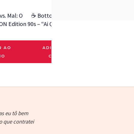
s. Mal: O
☕ Botton Ciclope X-Men
☣️ Botton 
ON Edition
90s – “Ai Que Café Gostoso”
Avenger – 
Tóx
R$
6.00
R$
6.
R AO
ADICIONAR AO
HO
CARRINHO
ADICIO
CARR
as eu tô bem
o que contratei