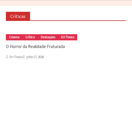
Cinema
Crítica
Destaques
Dri Tinoco
Críticas
O Horror da Realidade Fraturada
julho 17, 2026
Cinema
Crítica
Destaques
DRIvagações
Amizade que vale mais que diamantes
Dri Tinoco
julho 9, 2026