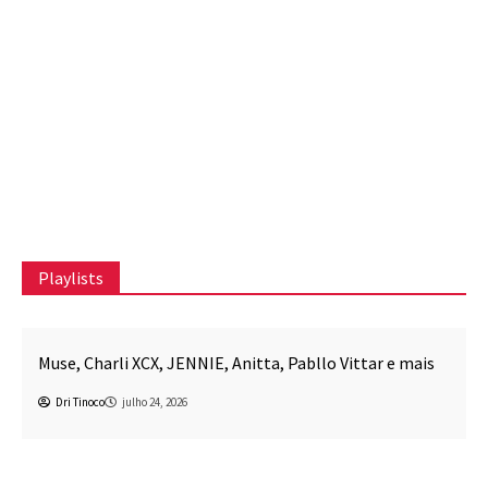
Canal CPR
Dri Tinoco
A Estética da Fragilidade
Dri Tinoco
junho 16, 2026
Playlists
Awesome Mix CPR
Música
Vittar e mais
Beck, beabadoobee, SUNMI, Carly Rae Jepsen
Petras e mais
Dri Tinoco
julho 17, 2026