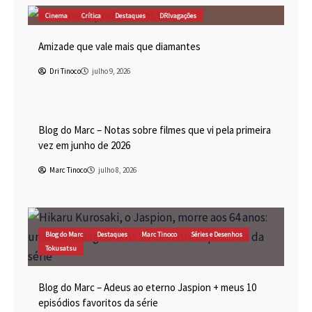
Cinema
Crítica
Destaques
DRIvagações
Amizade que vale mais que diamantes
Dri Tinoco
julho 9, 2026
Blog do Marc
Cinema
Destaques
Marc Tinoco
Blog do Marc – Notas sobre filmes que vi pela primeira
vez em junho de 2026
Marc Tinoco
julho 8, 2026
Blog do Marc
Destaques
Marc Tinoco
Séries e Desenhos
Tokusatsu
Blog do Marc – Adeus ao eterno Jaspion + meus 10
episódios favoritos da série