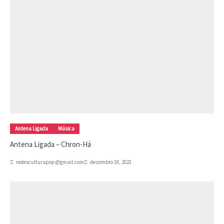
Antena Ligada
Música
Antena Ligada – Chron-Há
redesculturapop@gmail.com
dezembro 18, 2021