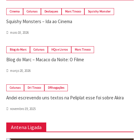
Cinema
Colunas
Destaques
Marc Tinoco
Squishy Monster
Squishy Monsters – Ida ao Cinema
maio 18, 2026
Blog do Marc
Colunas
HQs e Livros
Marc Tinoco
Blog do Marc – Macaco da Noite: O Filme
março 20, 2026
Colunas
Dri Tinoco
DRIvagações
Andei escrevendo uns textos na Peliplat esse foi sobre Akira
novembro 19, 2025
Antena Ligada