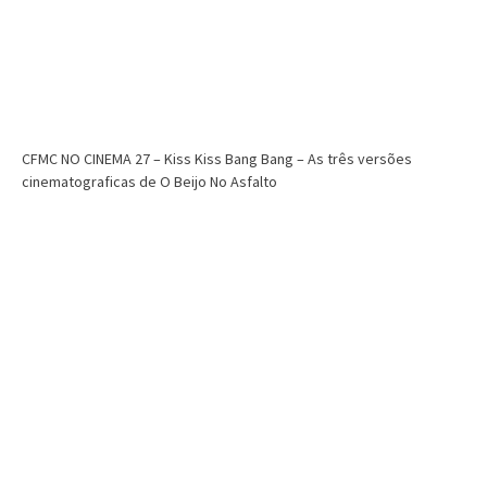
CFMC
CFMC no Cinema
Cinema
CFMC NO CINEMA 28 – Os Melhores Filmes
de Super-heróis de Todos os Tempos
CFMC NO CINEMA 27 – Kiss Kiss Bang Bang – As três versões
cinematograficas de O Beijo No Asfalto
Dri Tinoco
setembro 12, 2025