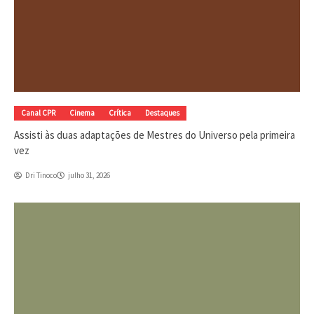
Canal CPR
Cinema
Crítica
Destaques
Assisti às duas adaptações de Mestres do Universo pela primeira
vez
Dri Tinoco
julho 31, 2026