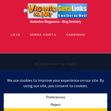
Mastodon
Blogarama - Blog Directory
LOJA
MINHA CONTA
CARRINHO
© [2024] [Cultura Pop A Rigor]
Políticas de privacidade
Cookie Policy
Política de reembolso e devoluções