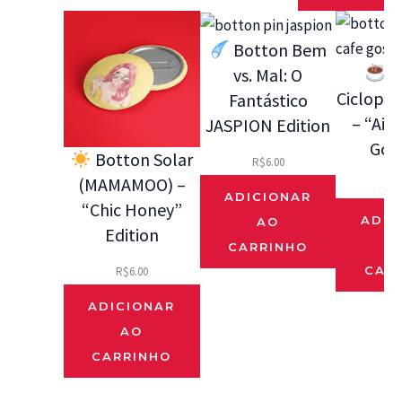
Botton Bem
B
vs. Mal: O
Ciclope 
Fantástico
– “Ai 
JASPION Edition
Gos
Botton Solar
R$
6.00
(MAMAMOO) –
R$
ADICIONAR
“Chic Honey”
ADIC
AO
Edition
CARRINHO
CAR
R$
6.00
ADICIONAR
AO
CARRINHO