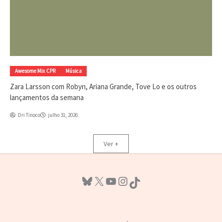
Awesome Mix CPR
Música
Zara Larsson com Robyn, Ariana Grande, Tove Lo e os outros
lançamentos da semana
Dri Tinoco
julho 31, 2026
Ver +
Bluesky
X
Youtube
Instagram
TikTok