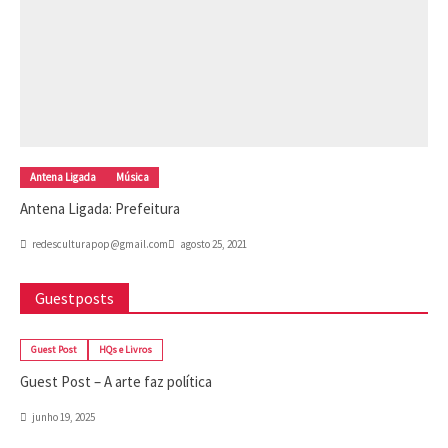
Antena Ligada
Música
Antena Ligada: Prefeitura
redesculturapop@gmail.com
agosto 25, 2021
Guestposts
Guest Post
HQs e Livros
Guest Post – A arte faz política
junho 19, 2025