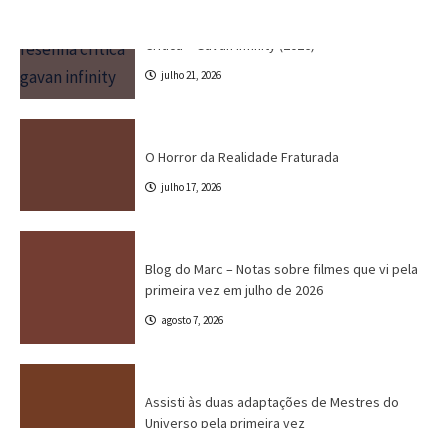
Cinema
Crítica
Destaques
Dri Tinoco
O Horror da Realidade Fraturada
julho 17, 2026
Blog do Marc
Cinema
Destaques
Marc Tinoco
Blog do Marc – Notas sobre filmes que vi pela
primeira vez em julho de 2026
agosto 7, 2026
Canal CPR
Cinema
Crítica
Destaques
Assisti às duas adaptações de Mestres do
Universo pela primeira vez
julho 31, 2026
Crítica
Destaques
Marc Tinoco
Séries e Desenhos
Tokusatsu
Critica – Gavan Infinity (2026)
julho 21, 2026