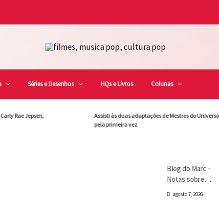
Marc Tinoco
otas sobre filmes
eira vez em julho de
a
Séries e Desenhos
HQs e Livros
Colunas
y Rae Jepsen,
Assisti às duas adaptações de Mestres do Universo
pela primeira vez
Blog do Marc
Cinema
Destaques
Marc Tinoco
Blog do Marc –
Notas sobre
filmes que vi pela
agosto 7, 2026
primeira vez em
julho de 2026