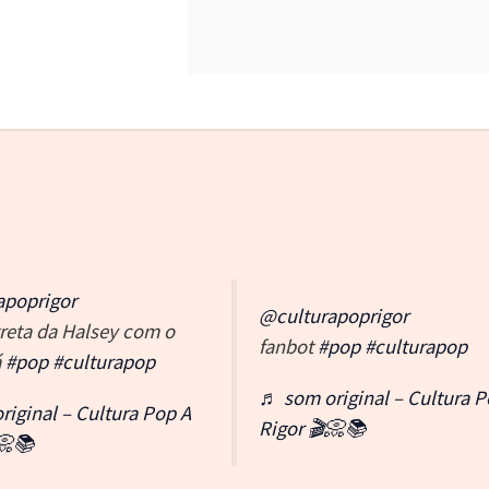
apoprigor
@culturapoprigor
treta da Halsey com o
fanbot
#pop
#culturapop
á
#pop
#culturapop
♬ som original – Cultura P
iginal – Cultura Pop A
Rigor 🎬📀📚
📀📚