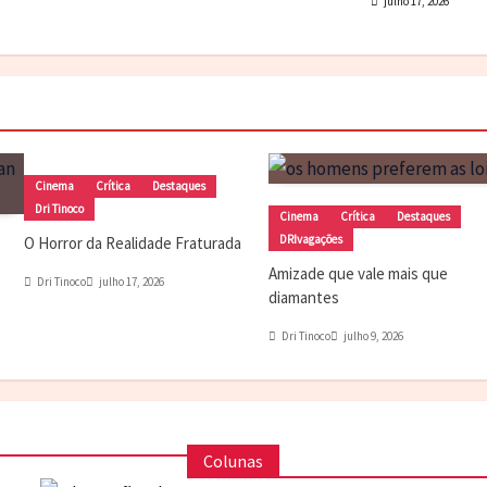
julho 17, 2026
Cinema
Crítica
Destaques
Dri Tinoco
Cinema
Crítica
Destaques
DRIvagações
O Horror da Realidade Fraturada
Amizade que vale mais que
Dri Tinoco
julho 17, 2026
diamantes
Dri Tinoco
julho 9, 2026
Colunas