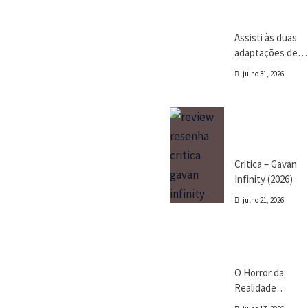
Canal CPR
Cinema
Crítica
Destaques
Assisti às duas
adaptações de
Mestres do
julho 31, 2026
Universo pela
primeira vez
Crítica
Destaques
Marc Tinoco
Séries e Desenhos
Tokusatsu
Critica – Gavan
Infinity (2026)
julho 21, 2026
Cinema
Crítica
Destaques
Dri Tinoco
O Horror da
Realidade
Fraturada