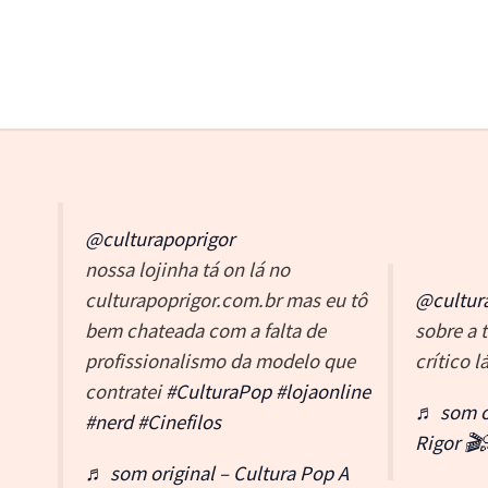
@culturapoprigor
nossa lojinha tá on lá no
culturapoprigor.com.br mas eu tô
@cultur
bem chateada com a falta de
sobre a 
profissionalismo da modelo que
crítico l
contratei
#CulturaPop
#lojaonline
♬ som or
#nerd
#Cinefilos
Rigor 🎬
♬ som original – Cultura Pop A