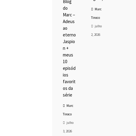
Blog
do
Marc
ADICIO
Marc –
Tinoco
CARR
Adeus
julho
ao
eterno
2, 2026
Jaspio
n +
meus
10
episód
ios
favorit
os da
série
Marc
Tinoco
julho
3, 2026