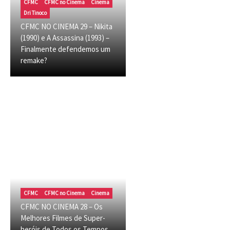
CFMC
CFMC no Cinema
Cinema
Dri Tinoco
CFMC NO CINEMA 29 – Nikita
(1990) e A Assassina (1993) –
Finalmente defendemos um
remake?
CFMC
CFMC no Cinema
Cinema
CFMC NO CINEMA 28 – Os
Melhores Filmes de Super-
heróis de Todos os Tempos