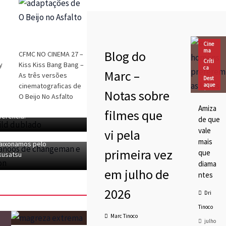
Blog do Marc
Cinema
Cine
Destaques
ma
Blog do
CFMC NO CINEMA 27 –
Marc Tinoco
Críti
y
Kiss Kiss Bang Bang –
ca
Marc –
MC SESSÃO TOKUSATSU
As três versões
Dest
 – Dublagem Privada de
cinematograficas de
aque
Notas sobre
s
men Rider Build e Maldito
O Beijo No Asfalto
DRIv
pion! Eu Entendi a
Amiza
agaç
filmes que
MC SESSÃO TOKUSATSU
fêrencia!
ões
de que
 – 40 Anos de Changeman
vale
vi pela
Jaspion ou Como nos
mais
aixonamos pelo
primeira vez
que
kusatsu
diama
em julho de
ntes
2026
Dri
Tinoco
Marc Tinoco
julho