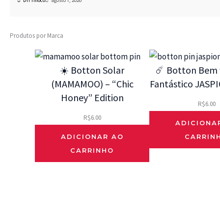
Produtos por Marca
☀️ Botton Solar
☄️ Botton Bem v
(MAMAMOO) – “Chic
Fantástico JASPI
Honey” Edition
R$
6.00
R$
6.00
ADICIONA
ADICIONAR AO
CARRIN
CARRINHO