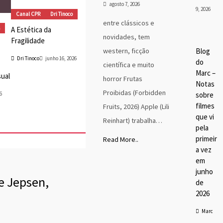
agosto 7, 2026
9, 2026
Canal CPR
Dri Tinoco
entre clássicos e
A Estética da
Blog
novidades, tem
Fragilidade
do
Marc
western, ficção
Blog
Cine
Dri Tinoco
junho 16, 2026
do
ma
científica e muito
Marc –
Dest
sual
horror Frutas
aque
Notas
s
Proibidas (Forbidden
6
sobre
Marc
Tino
filmes
Fruits, 2026) Apple (Lili
co
que vi
Reinhart) trabalha…
pela
primeir
Read More..
a vez
em
junho
e Jepsen,
de
2026
Marc