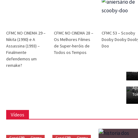
CFMC
CFMC no Cinema
Cinema
Dri Tinoco
CFMC NO CINEMA 29 – Nikita
(1990) e A Assassina (1993) –
CFMC NO CINEMA 29 –
CFMC NO CINEMA 28 –
CFMC 53 – Scooby
Finalmente defendemos um
Nikita (1990) e A
Os Melhores Filmes
Dooby Dooby Doob
CF
Assassina (1993) –
de Super-heróis de
Doo
remake?
04
Finalmente
Todos os Tempos
Ka
defendemos um
Dri Tinoco
dezembro 6, 2025
Jas
remake?
CF
Re
03
e 
Ap
To
Vídeos
Canal CPR
Cinema
Canal CPR
Cinema