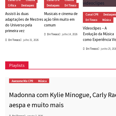
Crítica
Destaques
Destaques
Dri Tinoco
Assisti às duas
Musicais e cinema de
Canal CPR
Destaques
adaptações de Mestres
ação têm muito em
Dri Tinoco
Música
do Universo pela
comum
Vídeoclipes – A
primeira vez
Evolução da Música
Dri Tinoco
julho 14, 2026
como Experiência Vi
Dri Tinoco
julho 31, 2026
Dri Tinoco
junho 25, 202
Playlists
Awesome Mix CPR
Música
Madonna com Kylie Minogue, Carly Ra
aespa e muito mais
Dri Tinoco
agosto 7, 2026