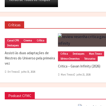
Críticas
Canal CPR
Cinema
Crítica
Destaques
Assisti às duas adaptações de
Crítica
Destaques
Marc Tinoco
Mestres do Universo pela primeira
Séries e Desenhos
Tokusatsu
vez
Critica – Gavan Infinity (2026)
Dri Tinoco
julho 31, 2026
Marc Tinoco
julho 21, 2026
Podcast CFMC