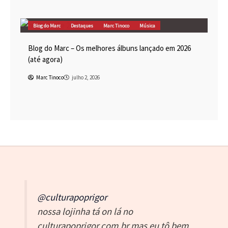
Blog do Marc
Destaques
Marc Tinoco
Música
Blog do Marc – Os melhores álbuns lançado em 2026
(até agora)
Marc Tinoco
julho 2, 2026
@culturapoprigor
nossa lojinha tá on lá no
culturapoprigor.com.br mas eu tô bem