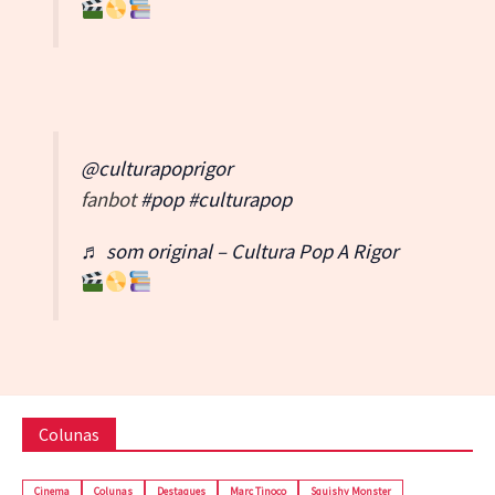
@culturapoprigor
fanbot
#pop
#culturapop
♬ som original – Cultura Pop A Rigor
Colunas
Cinema
Colunas
Destaques
Marc Tinoco
Squishy Monster