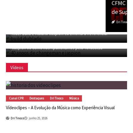
CFMC NO CINEMA 28 – Os Melhores Filmes
de Super-heróis de Todos os Tempos
Dri Tinoco
setembro 12, 2025
CFMC SESSÃO TOKUSATSU 04 – Dublagem Privada de Kamen
Rider Build e Maldito Jaspion! Eu Entendi a Refêrencia!
CFMC SESSÃO TOKUSATSU 03 – 40 Anos de Changeman e
Jaspion ou Como nos Apaixonamos pelo Tokusatsu
Vídeos