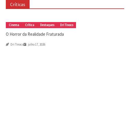
Cinema
Crítica
Destaques
Dri Tinoco
Críticas
O Horror da Realidade Fraturada
julho 17, 2026
Cinema
Crítica
Destaques
DRIvagações
Amizade que vale mais que diamantes
Dri Tinoco
julho 9, 2026