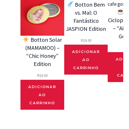
Botton Bem
B
vs. Mal: O
Ciclope 
Fantástico
– “Ai 
JASPION Edition
Gos
Botton Solar
R$
6.00
(MAMAMOO) –
R$
ADICIONAR
“Chic Honey”
ADIC
AO
Edition
CARRINHO
CAR
R$
6.00
ADICIONAR
AO
CARRINHO