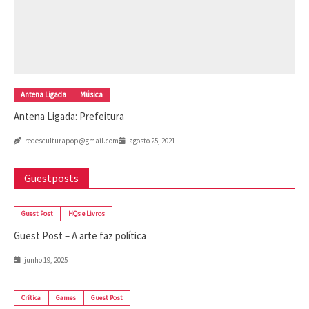
Antena Ligada
Música
Antena Ligada: Prefeitura
redesculturapop@gmail.com
agosto 25, 2021
Guestposts
Guest Post
HQs e Livros
Guest Post – A arte faz política
junho 19, 2025
Crítica
Games
Guest Post