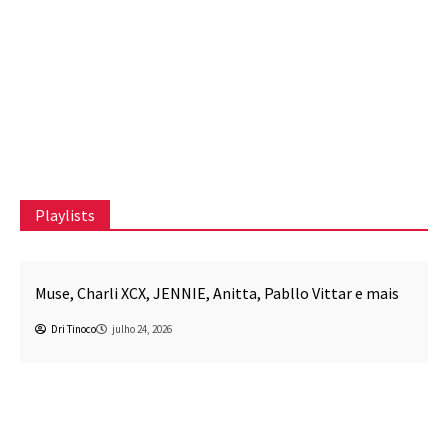
Canal CPR
Dri Tinoco
A Estética da Fragilidade
Dri Tinoco
junho 16, 2026
Playlists
Awesome Mix CPR
Música
Beck, beabadoobee, SUNMI, Carly Rae Jepsen, Kim
Petras e mais
Dri Tinoco
julho 17, 2026