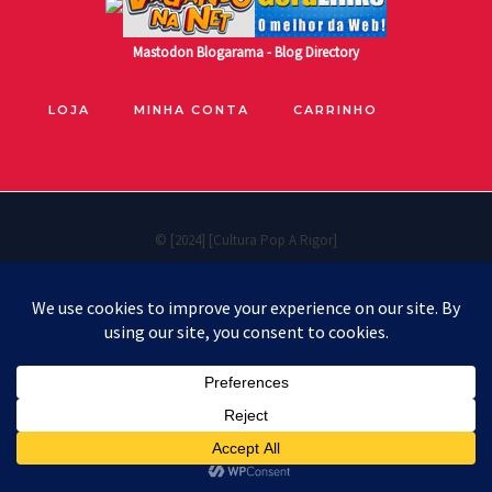
Mastodon
Blogarama - Blog Directory
LOJA
MINHA CONTA
CARRINHO
© [2024] [Cultura Pop A Rigor]
Políticas de privacidade
Cookie Policy
Política de reembolso e devoluções