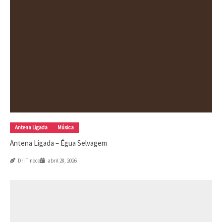
Antena Ligada
Música
Antena Ligada – Égua Selvagem
Dri Tinoco
abril 28, 2026