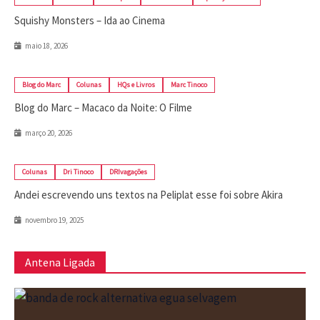
Squishy Monsters – Ida ao Cinema
maio 18, 2026
Blog do Marc
Colunas
HQs e Livros
Marc Tinoco
Blog do Marc – Macaco da Noite: O Filme
março 20, 2026
Colunas
Dri Tinoco
DRIvagações
Andei escrevendo uns textos na Peliplat esse foi sobre Akira
novembro 19, 2025
Antena Ligada