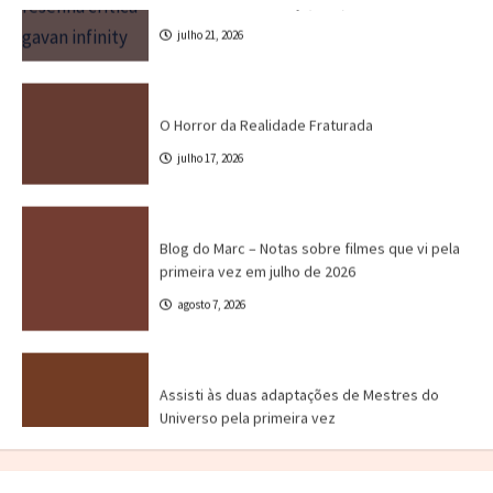
julho 17, 2026
Blog do Marc
Cinema
Destaques
Marc Tinoco
Blog do Marc – Notas sobre filmes que vi pela
primeira vez em julho de 2026
agosto 7, 2026
Canal CPR
Cinema
Crítica
Destaques
Assisti às duas adaptações de Mestres do
Universo pela primeira vez
julho 31, 2026
Crítica
Destaques
Marc Tinoco
Séries e Desenhos
Tokusatsu
Critica – Gavan Infinity (2026)
julho 21, 2026