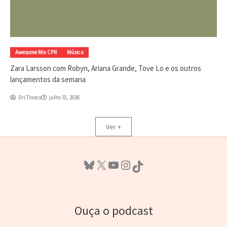
Awesome Mix CPR
Música
Zara Larsson com Robyn, Ariana Grande, Tove Lo e os outros
lançamentos da semana
Dri Tinoco
julho 31, 2026
Ver +
Bluesky
X
Youtube
Instagram
TikTok
Ouça o podcast