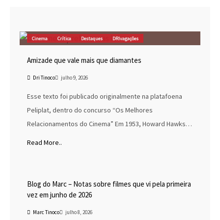
Cinema
Crítica
Destaques
DRIvagações
Amizade que vale mais que diamantes
Dri Tinoco
julho 9, 2026
Esse texto foi publicado originalmente na platafoena
Peliplat, dentro do concurso “Os Melhores
Relacionamentos do Cinema” Em 1953, Howard Hawks…
Read More..
Blog do Marc
Cinema
Destaques
Marc Tinoco
Blog do Marc – Notas sobre filmes que vi pela primeira
vez em junho de 2026
Marc Tinoco
julho 8, 2026