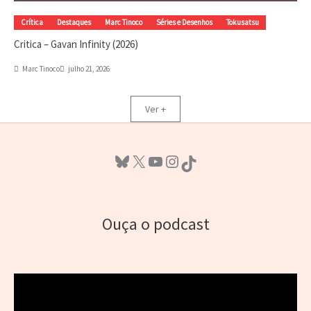
Crítica
Destaques
Marc Tinoco
Séries e Desenhos
Tokusatsu
Critica – Gavan Infinity (2026)
Marc Tinoco
julho 21, 2026
Ver +
Bluesky
X
Youtube
Instagram
TikTok
Ouça o podcast