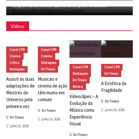
Jaspion ou Como nos Apaixonamos pelo Tokusatsu
Vídeos
Canal CPR
Canal CPR
Cinema
Cinema
Crítica
Destaques
Canal CPR
Canal CPR
Destaques
Dri Tinoco
Destaques
Dri Tinoco
Assisti às duas
Musicais e
Dri Tinoco
A Estética da
adaptações de
cinema de ação
Música
Fragilidade
Mestres do
têm muito em
Vídeoclipes – A
Universo pela
comum
Dri Tinoco
Evolução da
primeira vez
Música como
junho 16, 2026
Dri Tinoco
Experiência
Dri Tinoco
julho 14, 2026
Visual
julho 31, 2026
Dri Tinoco