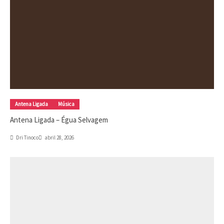
Antena Ligada
Música
Antena Ligada – Égua Selvagem
Dri Tinoco
abril 28, 2026