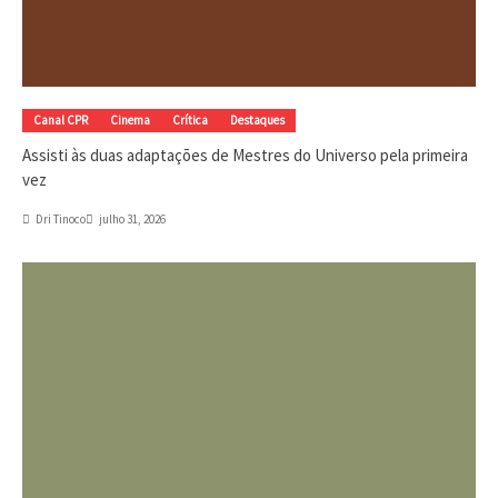
Canal CPR
Cinema
Crítica
Destaques
Assisti às duas adaptações de Mestres do Universo pela primeira
vez
Dri Tinoco
julho 31, 2026