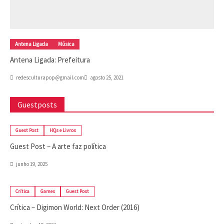
Antena Ligada
Música
Antena Ligada: Prefeitura
redesculturapop@gmail.com
agosto 25, 2021
Guestposts
Guest Post
HQs e Livros
Guest Post – A arte faz política
junho 19, 2025
Crítica
Games
Guest Post
Crítica – Digimon World: Next Order (2016)
setembro 19, 2024