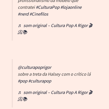
contratei
#CulturaPop
#lojaonline
#nerd
#Cinefilos
♬ som original – Cultura Pop A Rigor 🎬
📀📚
@culturapoprigor
sobre a treta da Halsey com o crítico lá
#pop
#culturapop
♬ som original – Cultura Pop A Rigor 🎬
📀📚