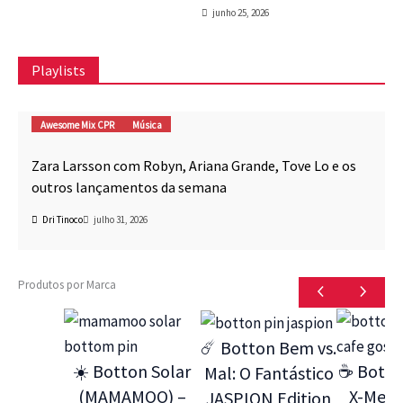
junho 25, 2026
Playlists
Awesome Mix CPR
Música
Zara Larsson com Robyn, Ariana Grande, Tove Lo e os
outros lançamentos da semana
Dri Tinoco
julho 31, 2026
Produtos por Marca
☄️ Botton Bem vs.
☀️ Botton Solar
☕ Botto
Mal: O Fantástico
(MAMAMOO) –
X-Men 9
JASPION Edition