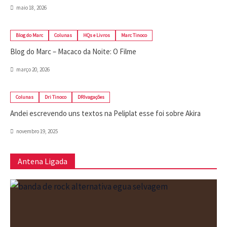
Blog do Marc
Colunas
HQs e Livros
Marc Tinoco
Blog do Marc – Macaco da Noite: O Filme
março 20, 2026
Colunas
Dri Tinoco
DRIvagações
Andei escrevendo uns textos na Peliplat esse foi sobre Akira
novembro 19, 2025
Antena Ligada