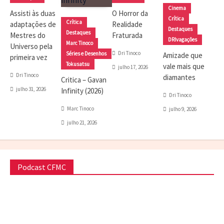
Cinema
Assisti às duas
O Horror da
Crítica
Crítica
adaptações de
Realidade
Destaques
Destaques
Mestres do
Fraturada
DRIvagações
Marc Tinoco
Universo pela
Dri Tinoco
Séries e Desenhos
Amizade que
primeira vez
Tokusatsu
vale mais que
julho 17, 2026
Dri Tinoco
diamantes
Critica – Gavan
julho 31, 2026
Infinity (2026)
Dri Tinoco
Marc Tinoco
julho 9, 2026
julho 21, 2026
Podcast CFMC