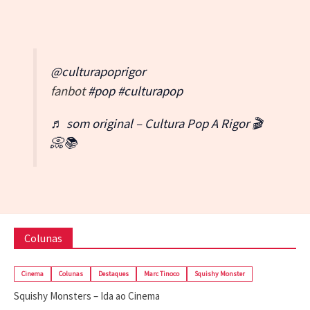
@culturapoprigor
fanbot
#pop
#culturapop
♬ som original – Cultura Pop A Rigor 🎬
📀📚
Colunas
Cinema
Colunas
Destaques
Marc Tinoco
Squishy Monster
Squishy Monsters – Ida ao Cinema
maio 18, 2026