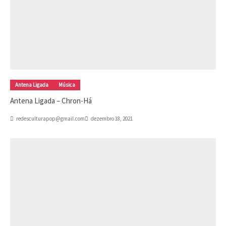
Antena Ligada
Música
Antena Ligada – Chron-Há
redesculturapop@gmail.com
dezembro 18, 2021