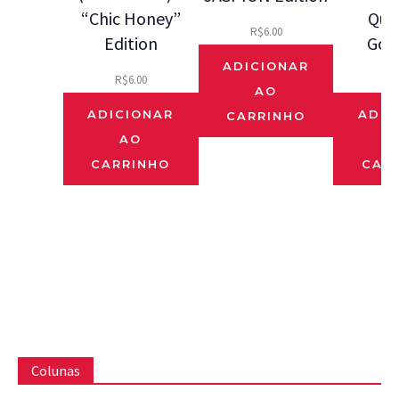
“Chic Honey”
Que
R$
6.00
Edition
Gos
ADICIONAR
R$
6.00
R$
AO
ADICIONAR
ADIC
CARRINHO
AO
CARRINHO
CAR
Colunas