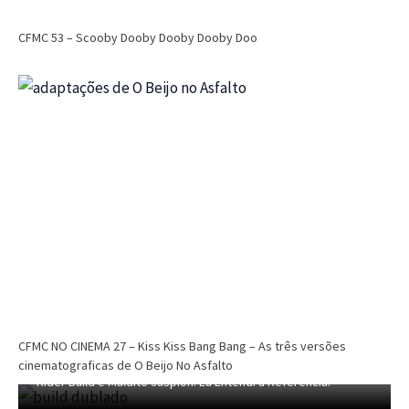
CFMC 53 – Scooby Dooby Dooby Dooby Doo
CFMC
CFMC no Cinema
Cinema
Dri Tinoco
CFMC NO CINEMA 29 – Nikita (1990) e A
Assassina (1993) – Finalmente defendemos
um remake?
CFMC NO CINEMA 27 – Kiss Kiss Bang Bang – As três versões
Dri Tinoco
dezembro 6, 2025
CFMC SESSÃO TOKUSATSU 04 – Dublagem Privada de Kamen
cinematograficas de O Beijo No Asfalto
Rider Build e Maldito Jaspion! Eu Entendi a Refêrencia!
CFMC SESSÃO TOKUSATSU 03 – 40 Anos de Changeman e