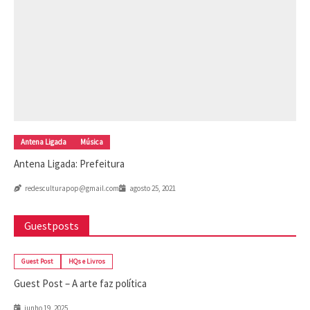
Antena Ligada
Música
Antena Ligada: Prefeitura
redesculturapop@gmail.com
agosto 25, 2021
Guestposts
Guest Post
HQs e Livros
Guest Post – A arte faz política
junho 19, 2025