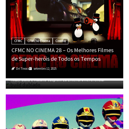
CFMC
CFMC no Cinema
Cinema
CFMC NO CINEMA 28 – Os Melhores Filmes
de Super-heróis de Todos os Tempos
Dri Tinoco
setembro 12, 2025
CFMC SESSÃO TOKUSATSU 04 – Dublagem Privada de Kamen
Rider Build e Maldito Jaspion! Eu Entendi a Refêrencia!