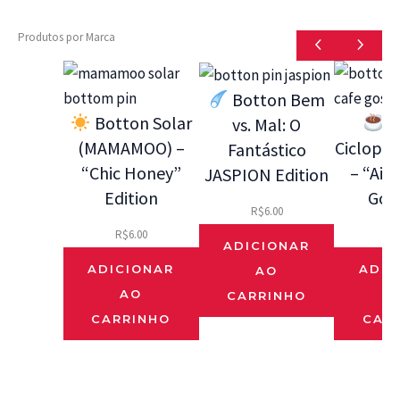
Produtos por Marca
Botton Bem
Botton Solar
B
vs. Mal: O
(MAMAMOO) –
Ciclope 
Fantástico
“Chic Honey”
– “Ai 
JASPION Edition
Edition
Gos
R$
6.00
R$
6.00
R$
ADICIONAR
ADICIONAR
ADIC
AO
AO
CARRINHO
CARRINHO
CAR