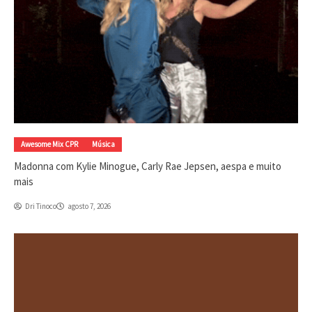
Awesome Mix CPR
Música
Madonna com Kylie Minogue, Carly Rae Jepsen, aespa e muito
mais
Dri Tinoco
agosto 7, 2026