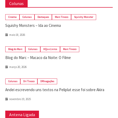
Colunas
Cinema
Colunas
Destaques
Marc Tinoco
Squishy Monster
Squishy Monsters – Ida ao Cinema
maio 18, 2026
Blog do Marc
Colunas
HQs e Livros
Marc Tinoco
Blog do Marc – Macaco da Noite: O Filme
março 20, 2026
Colunas
Dri Tinoco
DRIvagações
Andei escrevendo uns textos na Peliplat esse foi sobre Akira
novembro 19, 2025
Antena Ligada