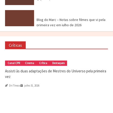
Blog do Marc
Cinema
Destaques
Marc Tinoco
Blog do Marc – Notas sobre filmes que vi pela
primeira vez em julho de 2026
agosto 7, 2026
Críticas
Canal CPR
Cinema
Crítica
Destaques
Assisti às duas adaptações de Mestres do
Universo pela primeira vez
Canal CPR
Cinema
Crítica
Destaques
julho 31, 2026
Assisti às duas adaptações de Mestres do Universo pela primeira
vez
Crítica
Destaques
Marc Tinoco
Séries e Desenhos
Tokusatsu
Dri Tinoco
julho 31, 2026
Critica – Gavan Infinity (2026)
julho 21, 2026
Cinema
Crítica
Destaques
Dri Tinoco