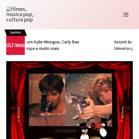
Ir
para
o
conteúdo
Confira!
onna com Kylie Minogue, Carly Rae
Assisti às duas ada
ÚLTIMAS
sen, aespa e muito mais
Universo pela primei