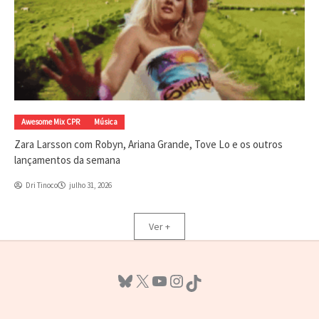
Awesome Mix CPR
Música
Zara Larsson com Robyn, Ariana Grande, Tove Lo e os outros
lançamentos da semana
Dri Tinoco
julho 31, 2026
Ver +
Bluesky
X
Youtube
Instagram
TikTok