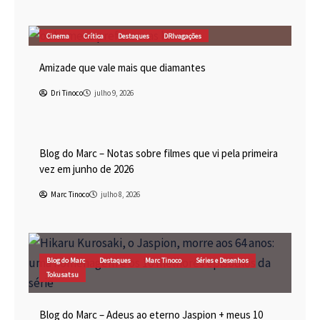
Cinema
Crítica
Destaques
DRIvagações
Amizade que vale mais que diamantes
Dri Tinoco
julho 9, 2026
Blog do Marc
Cinema
Destaques
Marc Tinoco
Blog do Marc – Notas sobre filmes que vi pela primeira
vez em junho de 2026
Marc Tinoco
julho 8, 2026
Blog do Marc
Destaques
Marc Tinoco
Séries e Desenhos
Tokusatsu
Blog do Marc – Adeus ao eterno Jaspion + meus 10