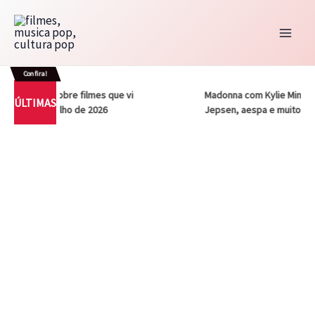
Ir
para
o
conteúdo
Confira!
 – Notas sobre filmes que vi
Madonna com Kylie Minogue, 
ÚLTIMAS
a vez em julho de 2026
Jepsen, aespa e muito mais