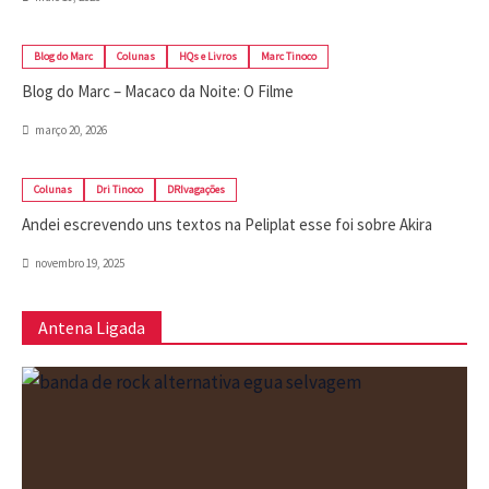
Blog do Marc
Colunas
HQs e Livros
Marc Tinoco
Blog do Marc – Macaco da Noite: O Filme
março 20, 2026
Colunas
Dri Tinoco
DRIvagações
Andei escrevendo uns textos na Peliplat esse foi sobre Akira
novembro 19, 2025
Antena Ligada