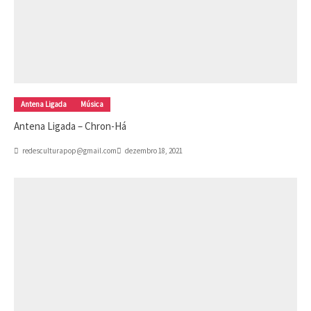
Antena Ligada
Música
Antena Ligada – Chron-Há
redesculturapop@gmail.com
dezembro 18, 2021