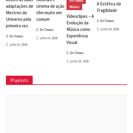
Dri Tinoco
A Estética da
adaptações de
cinema de ação
Música
Fragilidade
Mestres do
têm muito em
Vídeoclipes – A
Universo pela
comum
Dri Tinoco
Evolução da
primeira vez
Música como
junho 16, 2026
Dri Tinoco
Experiência
Dri Tinoco
julho 14, 2026
Visual
julho 31, 2026
Dri Tinoco
junho 25, 2026
Playlists