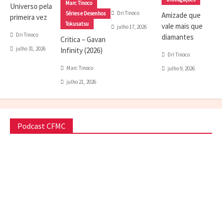
Marc Tinoco
Universo pela
Dri Tinoco
Séries e Desenhos
Amizade que
primeira vez
Tokusatsu
vale mais que
julho 17, 2026
Dri Tinoco
diamantes
Critica – Gavan
julho 31, 2026
Infinity (2026)
Dri Tinoco
Marc Tinoco
julho 9, 2026
julho 21, 2026
Podcast CFMC