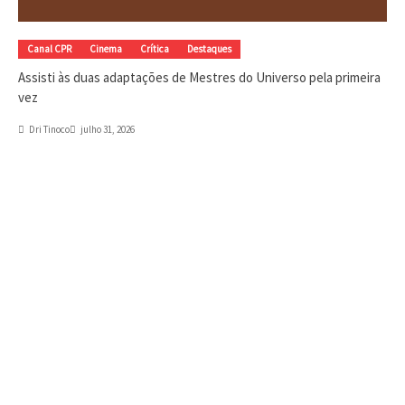
Canal CPR
Cinema
Crítica
Destaques
Assisti às duas adaptações de Mestres do Universo pela primeira
vez
Dri Tinoco
julho 31, 2026