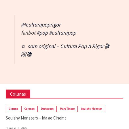
@culturapoprigor
fanbot
#pop
#culturapop
♬ som original – Cultura Pop A Rigor 🎬
📀📚
Colunas
Cinema
Colunas
Destaques
Marc Tinoco
Squishy Monster
Squishy Monsters – Ida ao Cinema
maio 18, 2026