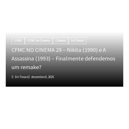
CFMC
CFMC no Cinema
Cinema
Dri Tinoco
CFMC NO CINEMA 29 – Nikita (1990) e A
Assassina (1993) – Finalmente defendemos
um remake?
Dri Tinoco
dezembro 6, 2025