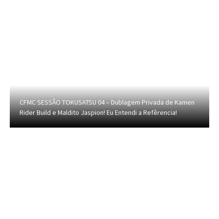
CFMC SESSÃO TOKUSATSU 04 – Dublagem Privada de Kamen
Rider Build e Maldito Jaspion! Eu Entendi a Refêrencia!