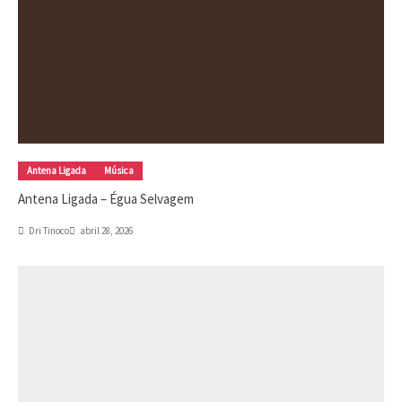
Antena Ligada
Música
Antena Ligada – Égua Selvagem
Dri Tinoco
abril 28, 2026