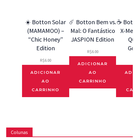
☀️ Botton Solar
☄️ Botton Bem vs.
☕ Botto
(MAMAMOO) –
Mal: O Fantástico
X-Men 9
“Chic Honey”
JASPION Edition
Que
Edition
Gos
R$
6.00
R$
6.00
R$
ADICIONAR
ADICIONAR
AO
ADIC
AO
CARRINHO
CARRINHO
CAR
Colunas