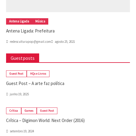
Antena Ligada
Música
Antena Ligada: Prefeitura
redesculturapop@gmail.com
agosto 25, 2021
Guestposts
Guest Post
HQs e Livros
Guest Post – A arte faz política
junho 19, 2025
Crítica
Games
Guest Post
Crítica – Digimon World: Next Order (2016)
setembro 19, 2024