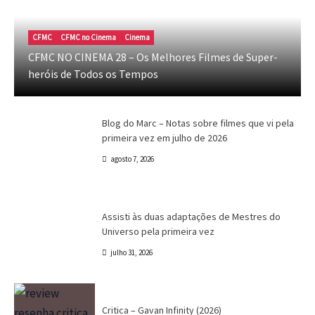
Blog do Marc
Cinema
Destaques
Marc Tinoco
Blog do Marc – Notas sobre filmes que vi
CFMC
CFMC no Cinema
Cinema
pela primeira vez em julho de 2026
CFMC NO CINEMA 28 – Os Melhores Filmes de Super-
heróis de Todos os Tempos
Marc Tinoco
agosto 7, 2026
Blog do Marc
Cinema
Destaques
Marc Tinoco
Blog do Marc – Notas sobre filmes que vi pela
primeira vez em julho de 2026
agosto 7, 2026
Canal CPR
Cinema
Crítica
Destaques
Assisti às duas adaptações de Mestres do
Universo pela primeira vez
julho 31, 2026
Crítica
Destaques
Marc Tinoco
Séries e Desenhos
Tokusatsu
Critica – Gavan Infinity (2026)