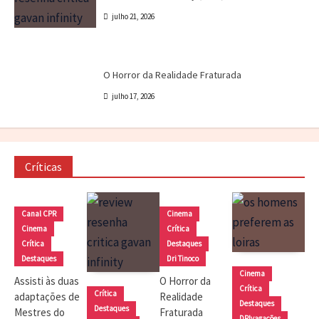
julho 21, 2026
Cinema
Crítica
Destaques
Dri Tinoco
O Horror da Realidade Fraturada
julho 17, 2026
Críticas
Canal CPR
Cinema
Cinema
Crítica
Crítica
Destaques
Destaques
Dri Tinoco
Cinema
Assisti às duas
O Horror da
Crítica
Crítica
adaptações de
Realidade
Destaques
Destaques
Mestres do
Fraturada
DRIvagações