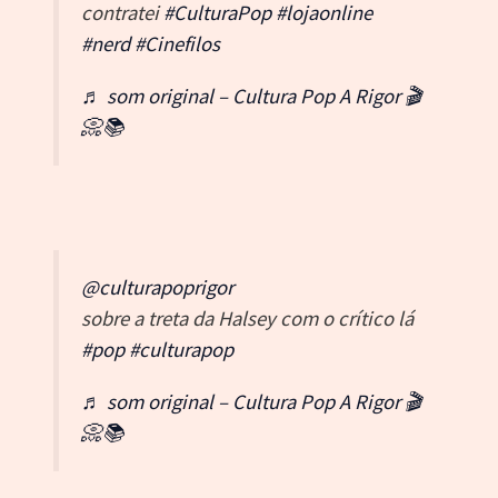
contratei
#CulturaPop
#lojaonline
#nerd
#Cinefilos
♬ som original – Cultura Pop A Rigor 🎬
📀📚
@culturapoprigor
sobre a treta da Halsey com o crítico lá
#pop
#culturapop
♬ som original – Cultura Pop A Rigor 🎬
📀📚