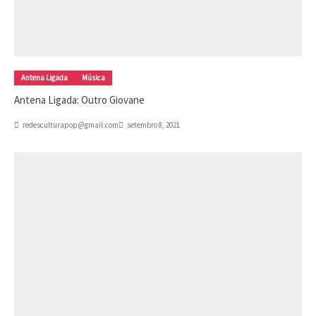
Antena Ligada
Música
Antena Ligada: Outro Giovane
redesculturapop@gmail.com
setembro 8, 2021