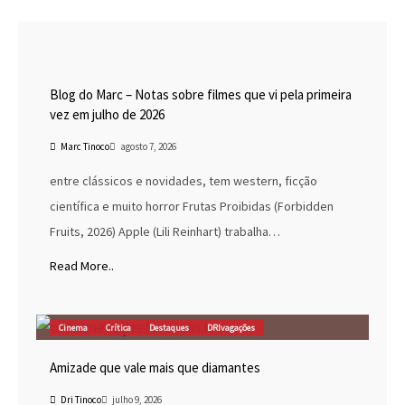
Blog do Marc
Cinema
Destaques
Marc Tinoco
Blog do Marc – Notas sobre filmes que vi pela primeira
vez em julho de 2026
Marc Tinoco
agosto 7, 2026
entre clássicos e novidades, tem western, ficção
científica e muito horror Frutas Proibidas (Forbidden
Fruits, 2026) Apple (Lili Reinhart) trabalha…
Read More..
Cinema
Crítica
Destaques
DRIvagações
Amizade que vale mais que diamantes
Dri Tinoco
julho 9, 2026