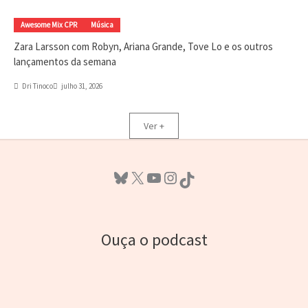
Awesome Mix CPR
Música
Zara Larsson com Robyn, Ariana Grande, Tove Lo e os outros
lançamentos da semana
Dri Tinoco
julho 31, 2026
Ver +
Bluesky
X
Youtube
Instagram
TikTok
Ouça o podcast