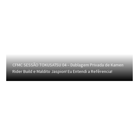
CFMC SESSÃO TOKUSATSU 04 – Dublagem Privada de Kamen
Rider Build e Maldito Jaspion! Eu Entendi a Refêrencia!