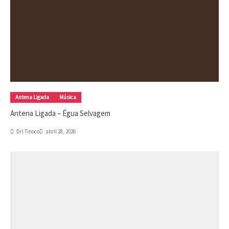
Antena Ligada
Música
Antena Ligada – Égua Selvagem
Dri Tinoco
abril 28, 2026