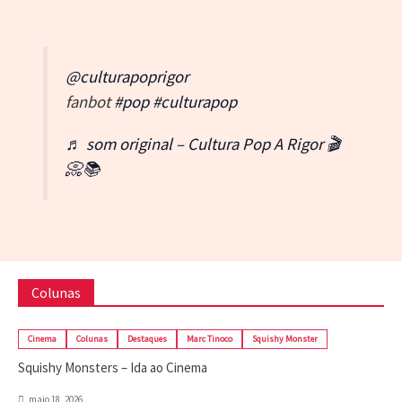
@culturapoprigor
fanbot
#pop
#culturapop
♬ som original – Cultura Pop A Rigor 🎬
📀📚
Colunas
Cinema
Colunas
Destaques
Marc Tinoco
Squishy Monster
Squishy Monsters – Ida ao Cinema
maio 18, 2026