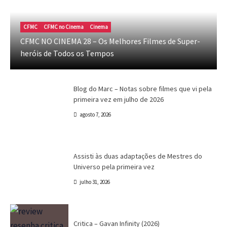
Blog do Marc
Cinema
Destaques
Marc Tinoco
Blog do Marc – Notas sobre filmes que vi
CFMC
CFMC no Cinema
Cinema
pela primeira vez em julho de 2026
CFMC NO CINEMA 28 – Os Melhores Filmes de Super-
heróis de Todos os Tempos
Marc Tinoco
agosto 7, 2026
Blog do Marc
Cinema
Destaques
Marc Tinoco
Blog do Marc – Notas sobre filmes que vi pela
primeira vez em julho de 2026
agosto 7, 2026
Canal CPR
Cinema
Crítica
Destaques
Assisti às duas adaptações de Mestres do
Universo pela primeira vez
julho 31, 2026
Crítica
Destaques
Marc Tinoco
Séries e Desenhos
Tokusatsu
Critica – Gavan Infinity (2026)