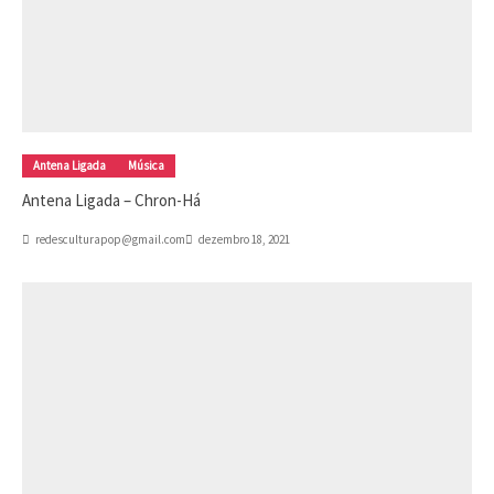
Antena Ligada
Música
Antena Ligada – Chron-Há
redesculturapop@gmail.com
dezembro 18, 2021