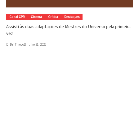
Canal CPR
Cinema
Crítica
Destaques
Assisti às duas adaptações de Mestres do Universo pela primeira
vez
Dri Tinoco
julho 31, 2026