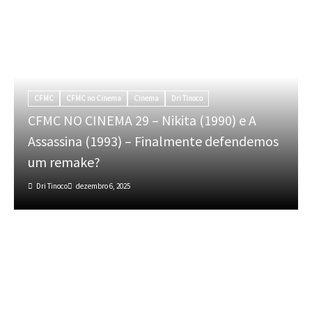
CFMC
CFMC no Cinema
Cinema
Dri Tinoco
CFMC NO CINEMA 29 – Nikita (1990) e A
Assassina (1993) – Finalmente defendemos
um remake?
Dri Tinoco
dezembro 6, 2025