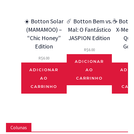
☀️ Botton Solar
☄️ Botton Bem vs.
☕ Botto
(MAMAMOO) –
Mal: O Fantástico
X-Men 9
“Chic Honey”
JASPION Edition
Que
Edition
Gos
R$
6.00
R$
6.00
R$
ADICIONAR
ADICIONAR
AO
ADIC
AO
CARRINHO
CARRINHO
CAR
Colunas