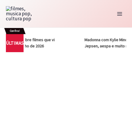
Ir
para
o
conteúdo
Confira!
– Notas sobre filmes que vi
Madonna com Kylie Minogue, C
ÚLTIMAS
 vez em julho de 2026
Jepsen, aespa e muito mais