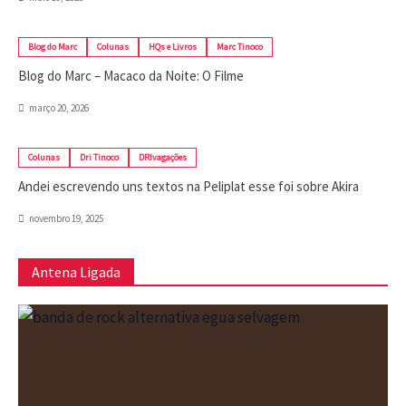
Blog do Marc
Colunas
HQs e Livros
Marc Tinoco
Blog do Marc – Macaco da Noite: O Filme
março 20, 2026
Colunas
Dri Tinoco
DRIvagações
Andei escrevendo uns textos na Peliplat esse foi sobre Akira
novembro 19, 2025
Antena Ligada