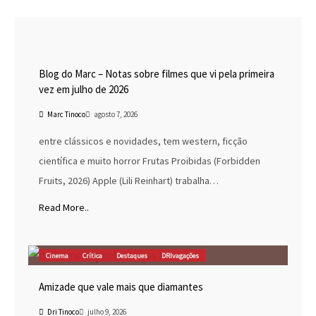
Blog do Marc
Cinema
Destaques
Marc Tinoco
Blog do Marc – Notas sobre filmes que vi pela primeira
vez em julho de 2026
Marc Tinoco
agosto 7, 2026
entre clássicos e novidades, tem western, ficção
científica e muito horror Frutas Proibidas (Forbidden
Fruits, 2026) Apple (Lili Reinhart) trabalha…
Read More..
Cinema
Crítica
Destaques
DRIvagações
Amizade que vale mais que diamantes
Dri Tinoco
julho 9, 2026