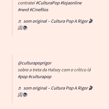
contratei
#CulturaPop
#lojaonline
#nerd
#Cinefilos
♬ som original – Cultura Pop A Rigor 🎬
📀📚
@culturapoprigor
sobre a treta da Halsey com o crítico lá
#pop
#culturapop
♬ som original – Cultura Pop A Rigor 🎬
📀📚