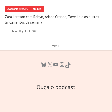
Awesome Mix CPR
Música
Zara Larsson com Robyn, Ariana Grande, Tove Lo e os outros
lançamentos da semana
Dri Tinoco
julho 31, 2026
Ver +
Bluesky
X
Youtube
Instagram
TikTok
Ouça o podcast