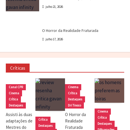
julho 21, 2026
Cinema
Crítica
Destaques
Dri Tinoco
O Horror da Realidade Fraturada
julho 17, 2026
Críticas
Canal CPR
Cinema
Cinema
Crítica
Crítica
Destaques
Destaques
Dri Tinoco
Cinema
Assisti às duas
O Horror da
Crítica
Crítica
adaptações de
Realidade
Destaques
Destaques
Mestres do
Fraturada
DRIvagações