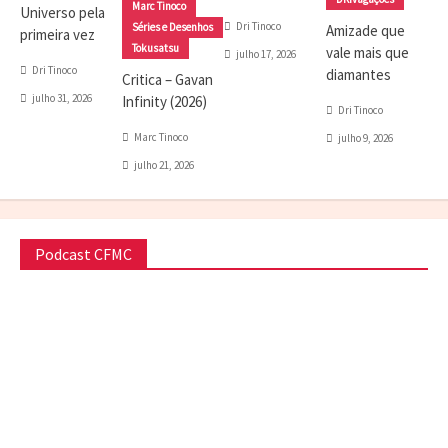
Marc Tinoco
Universo pela
Dri Tinoco
Séries e Desenhos
Amizade que
primeira vez
Tokusatsu
vale mais que
julho 17, 2026
Dri Tinoco
diamantes
Critica – Gavan
julho 31, 2026
Infinity (2026)
Dri Tinoco
Marc Tinoco
julho 9, 2026
julho 21, 2026
Podcast CFMC