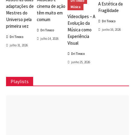
Dri Tinoco
A Estética da
adaptações de
cinema de ação
Música
Fragilidade
Mestres do
têm muito em
Vídeoclipes – A
Universo pela
comum
Dri Tinoco
Evolução da
primeira vez
Música como
junho 16, 2026
Dri Tinoco
Experiência
Dri Tinoco
julho 14, 2026
Visual
julho 31, 2026
Dri Tinoco
junho 25, 2026
Playlists