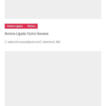
Antena Ligada
Música
Antena Ligada: Outro Giovane
redesculturapop@gmail.com
setembro 8, 2021