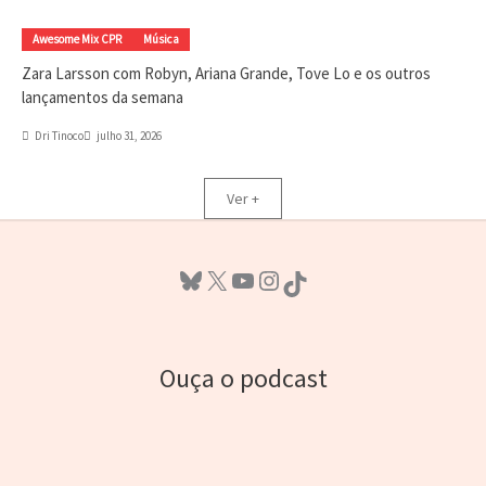
Awesome Mix CPR
Música
Zara Larsson com Robyn, Ariana Grande, Tove Lo e os outros
lançamentos da semana
Dri Tinoco
julho 31, 2026
Ver +
Bluesky
X
Youtube
Instagram
TikTok
Ouça o podcast