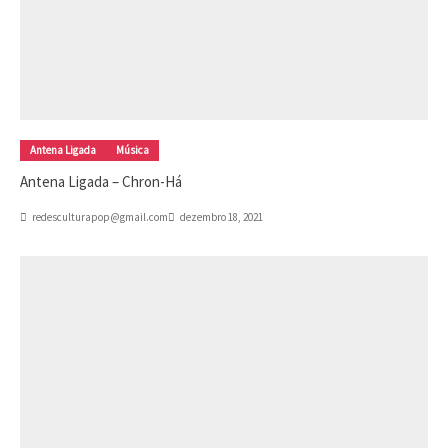
Antena Ligada
Música
Antena Ligada – Chron-Há
redesculturapop@gmail.com
dezembro 18, 2021