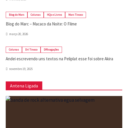
Blog do Marc
Colunas
HQs e Livros
Marc Tinoco
Blog do Marc – Macaco da Noite: O Filme
março 20, 2026
Colunas
Dri Tinoco
DRIvagações
Andei escrevendo uns textos na Peliplat esse foi sobre Akira
novembro 19, 2025
Antena Ligada