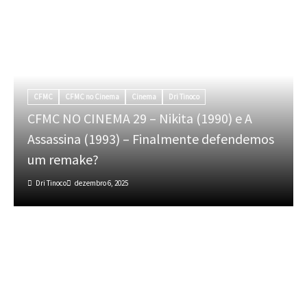
CFMC
CFMC no Cinema
Cinema
Dri Tinoco
CFMC NO CINEMA 29 – Nikita (1990) e A
Assassina (1993) – Finalmente defendemos
um remake?
Dri Tinoco
dezembro 6, 2025