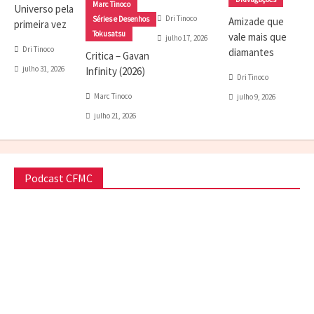
Marc Tinoco
Universo pela
Dri Tinoco
Séries e Desenhos
Amizade que
primeira vez
Tokusatsu
vale mais que
julho 17, 2026
Dri Tinoco
diamantes
Critica – Gavan
julho 31, 2026
Infinity (2026)
Dri Tinoco
Marc Tinoco
julho 9, 2026
julho 21, 2026
Podcast CFMC