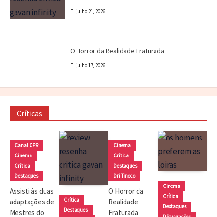
julho 21, 2026
Cinema
Crítica
Destaques
Dri Tinoco
O Horror da Realidade Fraturada
julho 17, 2026
Críticas
Canal CPR
Cinema
Cinema
Crítica
Crítica
Destaques
Destaques
Dri Tinoco
Cinema
Assisti às duas
O Horror da
Crítica
Crítica
adaptações de
Realidade
Destaques
Destaques
Mestres do
Fraturada
DRIvagações