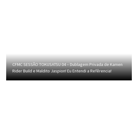
CFMC SESSÃO TOKUSATSU 04 – Dublagem Privada de Kamen
Rider Build e Maldito Jaspion! Eu Entendi a Refêrencia!