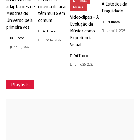
Dri Tinoco
A Estética da
adaptações de
cinema de ação
Música
Fragilidade
Mestres do
têm muito em
Vídeoclipes – A
Universo pela
comum
Dri Tinoco
Evolução da
primeira vez
Música como
junho 16, 2026
Dri Tinoco
Experiência
Dri Tinoco
julho 14, 2026
Visual
julho 31, 2026
Dri Tinoco
junho 25, 2026
Playlists