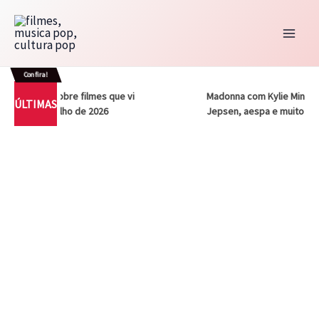
Ir
para
o
conteúdo
Confira!
 – Notas sobre filmes que vi
Madonna com Kylie Minogue, 
ÚLTIMAS
a vez em julho de 2026
Jepsen, aespa e muito mais