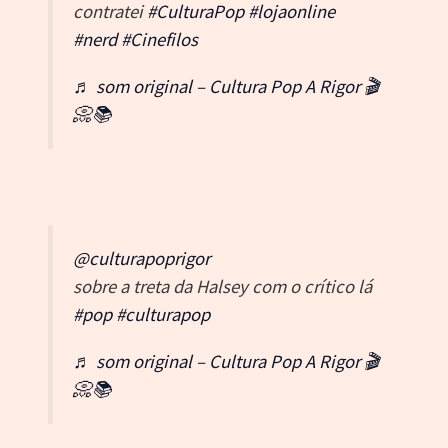
contratei
#CulturaPop
#lojaonline
#nerd
#Cinefilos
♬ som original – Cultura Pop A Rigor 🎬
📀📚
@culturapoprigor
sobre a treta da Halsey com o crítico lá
#pop
#culturapop
♬ som original – Cultura Pop A Rigor 🎬
📀📚