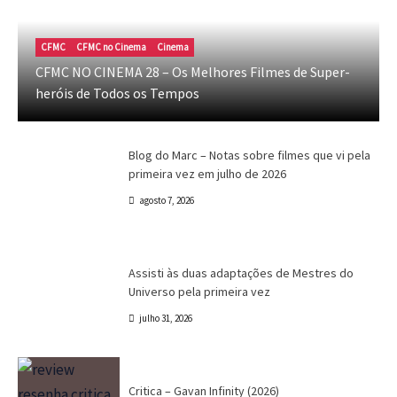
Blog do Marc
Cinema
Destaques
Marc Tinoco
Blog do Marc – Notas sobre filmes que vi
CFMC
CFMC no Cinema
Cinema
pela primeira vez em julho de 2026
CFMC NO CINEMA 28 – Os Melhores Filmes de Super-
heróis de Todos os Tempos
Marc Tinoco
agosto 7, 2026
Blog do Marc
Cinema
Destaques
Marc Tinoco
Blog do Marc – Notas sobre filmes que vi pela
primeira vez em julho de 2026
agosto 7, 2026
Canal CPR
Cinema
Crítica
Destaques
Assisti às duas adaptações de Mestres do
Universo pela primeira vez
julho 31, 2026
Crítica
Destaques
Marc Tinoco
Séries e Desenhos
Tokusatsu
Critica – Gavan Infinity (2026)