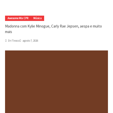
Awesome Mix CPR
Música
Madonna com Kylie Minogue, Carly Rae Jepsen, aespa e muito
mais
Dri Tinoco
agosto 7, 2026