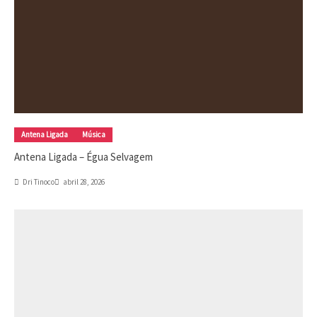
Antena Ligada
Música
Antena Ligada – Égua Selvagem
Dri Tinoco
abril 28, 2026