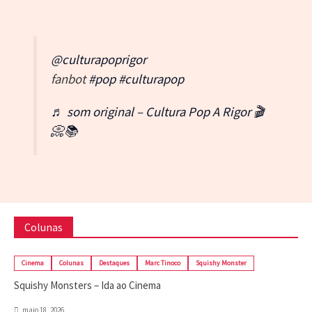
@culturapoprigor
fanbot
#pop
#culturapop
♬ som original – Cultura Pop A Rigor 🎬
📀📚
Colunas
Cinema
Colunas
Destaques
Marc Tinoco
Squishy Monster
Squishy Monsters – Ida ao Cinema
maio 18, 2026