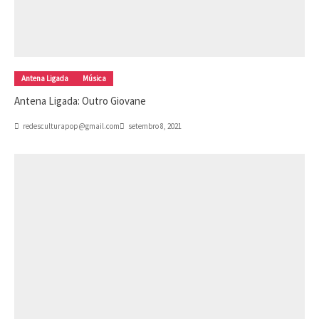
Antena Ligada
Música
Antena Ligada: Outro Giovane
redesculturapop@gmail.com
setembro 8, 2021