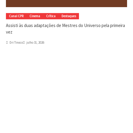
Canal CPR
Cinema
Crítica
Destaques
Assisti às duas adaptações de Mestres do Universo pela primeira
vez
Dri Tinoco
julho 31, 2026