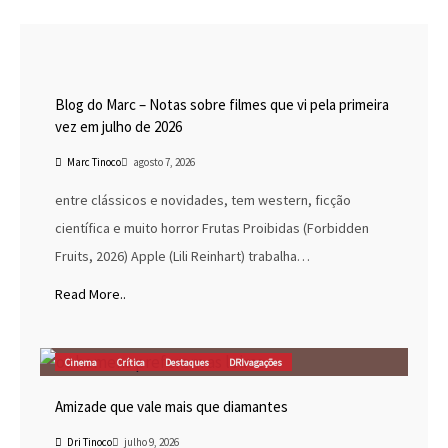
Blog do Marc
Cinema
Destaques
Marc Tinoco
Blog do Marc – Notas sobre filmes que vi pela primeira
vez em julho de 2026
Marc Tinoco
agosto 7, 2026
entre clássicos e novidades, tem western, ficção
científica e muito horror Frutas Proibidas (Forbidden
Fruits, 2026) Apple (Lili Reinhart) trabalha…
Read More..
Cinema
Crítica
Destaques
DRIvagações
Amizade que vale mais que diamantes
Dri Tinoco
julho 9, 2026