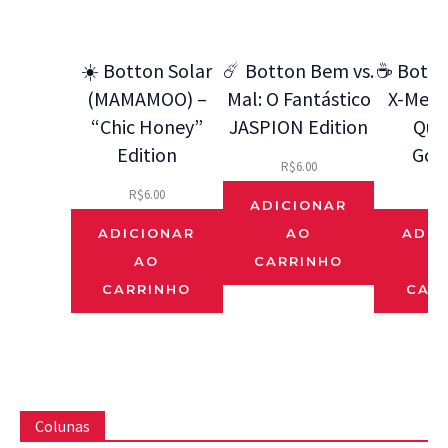
☀️ Botton Solar
☄️ Botton Bem vs.
☕ Botto
(MAMAMOO) –
Mal: O Fantástico
X-Men 9
“Chic Honey”
JASPION Edition
Que
Edition
Gos
R$
6.00
R$
6.00
R$
ADICIONAR
ADICIONAR
AO
ADIC
AO
CARRINHO
CARRINHO
CAR
Colunas