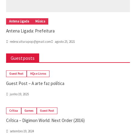
Antena Ligada
Música
Antena Ligada: Prefeitura
redesculturapop@gmail.com
agosto 25, 2021
Guestposts
Guest Post
HQs e Livros
Guest Post – A arte faz política
junho 19, 2025
Crítica
Games
Guest Post
Crítica – Digimon World: Next Order (2016)
setembro 19, 2024