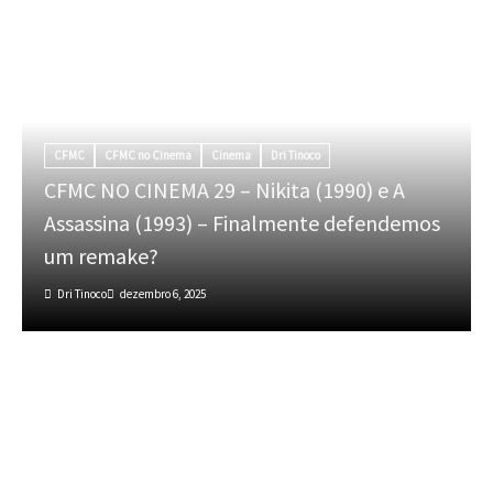
CFMC
CFMC no Cinema
Cinema
Dri Tinoco
CFMC NO CINEMA 29 – Nikita (1990) e A
Assassina (1993) – Finalmente defendemos
um remake?
Dri Tinoco
dezembro 6, 2025