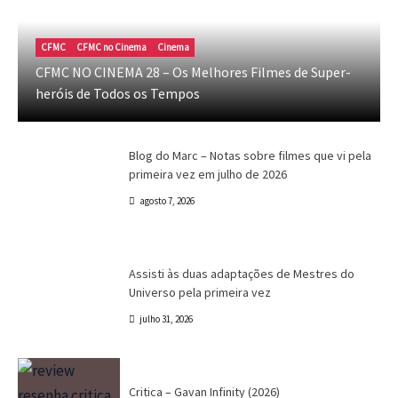
Blog do Marc
Cinema
Destaques
Marc Tinoco
Blog do Marc – Notas sobre filmes que vi
CFMC
CFMC no Cinema
Cinema
pela primeira vez em julho de 2026
CFMC NO CINEMA 28 – Os Melhores Filmes de Super-
heróis de Todos os Tempos
Marc Tinoco
agosto 7, 2026
Blog do Marc
Cinema
Destaques
Marc Tinoco
Blog do Marc – Notas sobre filmes que vi pela
primeira vez em julho de 2026
agosto 7, 2026
Canal CPR
Cinema
Crítica
Destaques
Assisti às duas adaptações de Mestres do
Universo pela primeira vez
julho 31, 2026
Crítica
Destaques
Marc Tinoco
Séries e Desenhos
Tokusatsu
Critica – Gavan Infinity (2026)