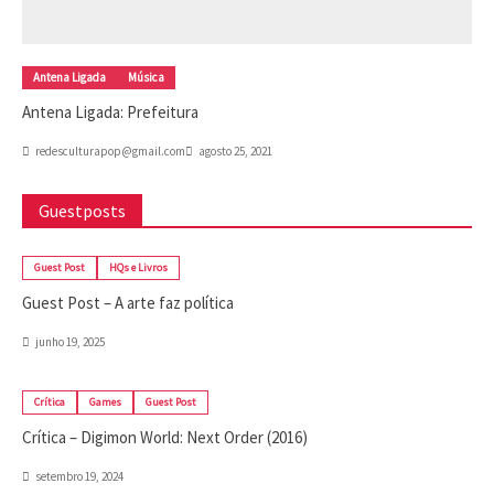
Antena Ligada
Música
Antena Ligada: Prefeitura
redesculturapop@gmail.com
agosto 25, 2021
Guestposts
Guest Post
HQs e Livros
Guest Post – A arte faz política
junho 19, 2025
Crítica
Games
Guest Post
Crítica – Digimon World: Next Order (2016)
setembro 19, 2024