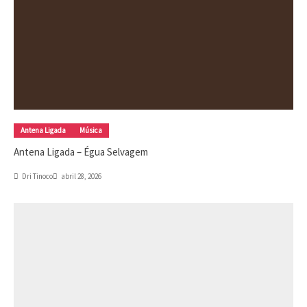
Antena Ligada
Música
Antena Ligada – Égua Selvagem
Dri Tinoco
abril 28, 2026