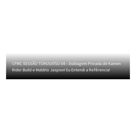
CFMC SESSÃO TOKUSATSU 04 – Dublagem Privada de Kamen
Rider Build e Maldito Jaspion! Eu Entendi a Refêrencia!