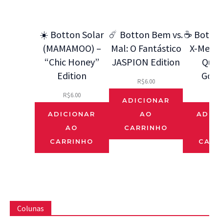
☀️ Botton Solar
☄️ Botton Bem vs.
☕ Botto
(MAMAMOO) –
Mal: O Fantástico
X-Men 9
“Chic Honey”
JASPION Edition
Que
Edition
Gos
R$
6.00
R$
6.00
R$
ADICIONAR
ADICIONAR
AO
ADIC
AO
CARRINHO
CARRINHO
CAR
Colunas