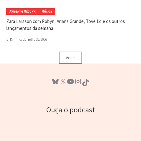
Awesome Mix CPR
Música
Zara Larsson com Robyn, Ariana Grande, Tove Lo e os outros
lançamentos da semana
Dri Tinoco
julho 31, 2026
Ver +
Bluesky
X
Youtube
Instagram
TikTok
Ouça o podcast