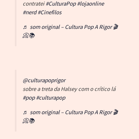
contratei
#CulturaPop
#lojaonline
#nerd
#Cinefilos
♬ som original – Cultura Pop A Rigor 🎬
📀📚
@culturapoprigor
sobre a treta da Halsey com o crítico lá
#pop
#culturapop
♬ som original – Cultura Pop A Rigor 🎬
📀📚