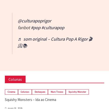
@culturapoprigor
fanbot
#pop
#culturapop
♬ som original – Cultura Pop A Rigor 🎬
📀📚
Colunas
Cinema
Colunas
Destaques
Marc Tinoco
Squishy Monster
Squishy Monsters – Ida ao Cinema
maio 18, 2026