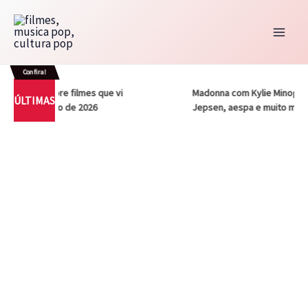
Ir
para
o
conteúdo
Confira!
 Notas sobre filmes que vi
Madonna com Kylie Minogue, Ca
ÚLTIMAS
vez em julho de 2026
Jepsen, aespa e muito mais