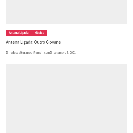
Antena Ligada
Música
Antena Ligada: Outro Giovane
redesculturapop@gmail.com
setembro 8, 2021