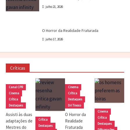
julho 21, 2026
Cinema
Crítica
Destaques
Dri Tinoco
O Horror da Realidade Fraturada
julho 17, 2026
Críticas
Canal CPR
Cinema
Cinema
Crítica
Crítica
Destaques
Destaques
Dri Tinoco
Cinema
Assisti às duas
O Horror da
Crítica
Crítica
adaptações de
Realidade
Destaques
Destaques
Mestres do
Fraturada
DRIvagações