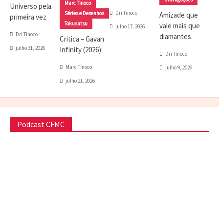
Marc Tinoco
Universo pela
Dri Tinoco
Séries e Desenhos
Amizade que
primeira vez
Tokusatsu
vale mais que
julho 17, 2026
Dri Tinoco
diamantes
Critica – Gavan
julho 31, 2026
Infinity (2026)
Dri Tinoco
Marc Tinoco
julho 9, 2026
julho 21, 2026
Podcast CFMC