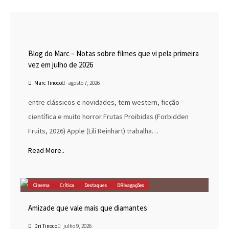
Blog do Marc
Cinema
Destaques
Marc Tinoco
Blog do Marc – Notas sobre filmes que vi pela primeira
vez em julho de 2026
Marc Tinoco
agosto 7, 2026
entre clássicos e novidades, tem western, ficção
científica e muito horror Frutas Proibidas (Forbidden
Fruits, 2026) Apple (Lili Reinhart) trabalha…
Read More..
Cinema
Crítica
Destaques
DRIvagações
Amizade que vale mais que diamantes
Dri Tinoco
julho 9, 2026