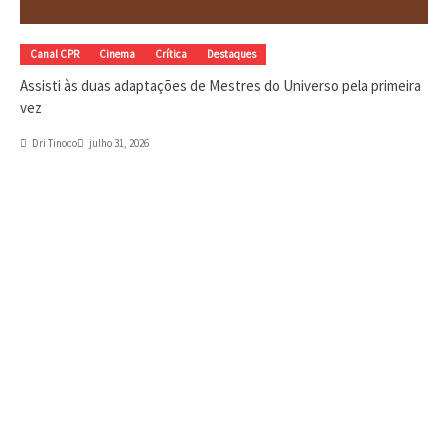
Canal CPR
Cinema
Crítica
Destaques
Assisti às duas adaptações de Mestres do Universo pela primeira
vez
Dri Tinoco
julho 31, 2026