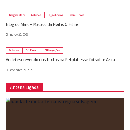
Blog do Marc
Colunas
HQs e Livros
Marc Tinoco
Blog do Marc – Macaco da Noite: O Filme
março 20, 2026
Colunas
Dri Tinoco
DRIvagações
Andei escrevendo uns textos na Peliplat esse foi sobre Akira
novembro 19, 2025
Antena Ligada