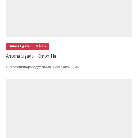
Antena Ligada
Música
Antena Ligada – Chron-Há
redesculturapop@gmail.com
dezembro 18, 2021