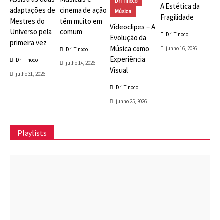
Dri Tinoco
A Estética da
adaptações de
cinema de ação
Música
Fragilidade
Mestres do
têm muito em
Vídeoclipes – A
Universo pela
comum
Dri Tinoco
Evolução da
primeira vez
Música como
junho 16, 2026
Dri Tinoco
Experiência
Dri Tinoco
julho 14, 2026
Visual
julho 31, 2026
Dri Tinoco
junho 25, 2026
Playlists