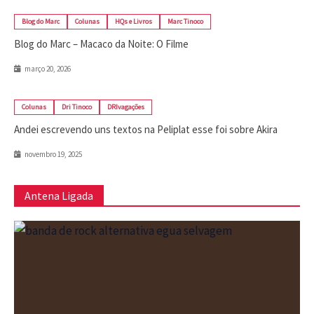
Blog do Marc
Colunas
HQs e Livros
Marc Tinoco
Blog do Marc – Macaco da Noite: O Filme
março 20, 2026
Colunas
Dri Tinoco
DRIvagações
Andei escrevendo uns textos na Peliplat esse foi sobre Akira
novembro 19, 2025
Antena Ligada