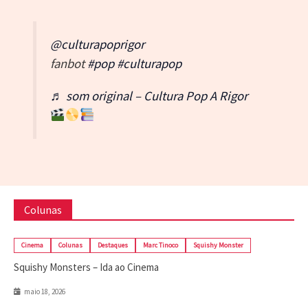
@culturapoprigor
fanbot
#pop
#culturapop
♬ som original – Cultura Pop A Rigor
Colunas
Cinema
Colunas
Destaques
Marc Tinoco
Squishy Monster
Squishy Monsters – Ida ao Cinema
maio 18, 2026