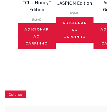
“Chic Honey”
– “Ai 
JASPION Edition
Edition
Gos
R$
6.00
R$
6.00
R$
ADICIONAR
ADICIONAR
ADIC
AO
AO
CARRINHO
CARRINHO
CAR
Colunas