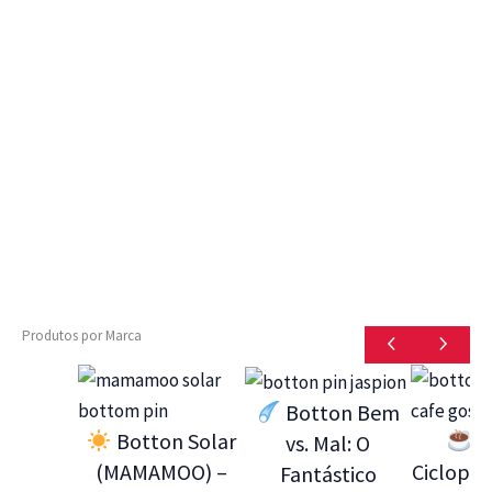
Produtos por Marca
Botton Bem
Botton Solar
B
vs. Mal: O
(MAMAMOO) –
Ciclope 
Fantástico