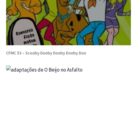
CFMC 53 – Scooby Dooby Dooby Dooby Doo
C
CFMC no Cinema
Cinema
Dri Tinoco
C NO CINEMA 29 – Nikita (1990) e A
CFMC
CFM