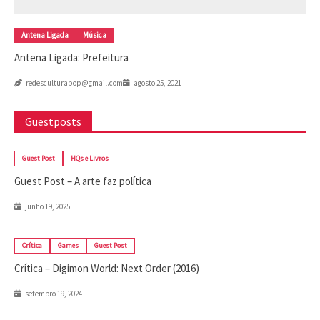
Antena Ligada
Música
Antena Ligada: Prefeitura
redesculturapop@gmail.com
agosto 25, 2021
Guestposts
Guest Post
HQs e Livros
Guest Post – A arte faz política
junho 19, 2025
Crítica
Games
Guest Post
Crítica – Digimon World: Next Order (2016)
setembro 19, 2024