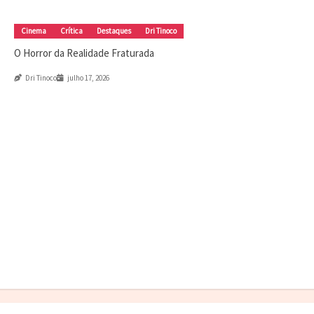
julho 17, 2026
Cinema
Crítica
Destaques
Dri Tinoco
Canal CPR
Cinema
Destaques
Dri Tinoco
O Horror da Realidade Fraturada
Musicais e cinema de ação têm muito em
comum
Dri Tinoco
julho 17, 2026
julho 14, 2026