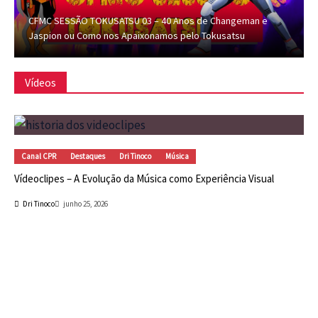
CFMC SESSÃO TOKUSATSU 03 – 40 Anos de Changeman e
Jaspion ou Como nos Apaixonamos pelo Tokusatsu
Vídeos
Canal CPR
Destaques
Dri Tinoco
Música
Vídeoclipes – A Evolução da Música como Experiência Visual
Dri Tinoco
junho 25, 2026