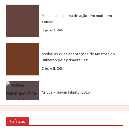
Canal CPR
Cinema
Destaques
Dri Tinoco
Musicais e cinema de ação têm muito em
comum
julho 14, 2026
Canal CPR
Cinema
Crítica
Destaques
Assisti às duas adaptações de Mestres do
Universo pela primeira vez
julho 31, 2026
Crítica
Destaques
Marc Tinoco
Séries e Desenhos
Tokusatsu
Critica – Gavan Infinity (2026)
julho 21, 2026
Cinema
Crítica
Destaques
Dri Tinoco
O Horror da Realidade Fraturada
Críticas