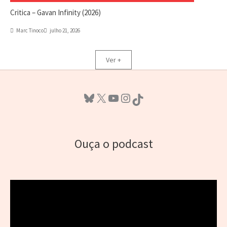
Critica – Gavan Infinity (2026)
Marc Tinoco
julho 21, 2026
Ver +
Bluesky
X
Youtube
Instagram
TikTok
Ouça o podcast