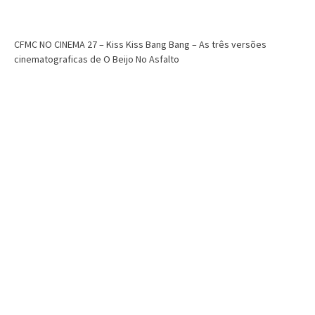
assina (1993) – Finalmente defendemos
CFMC NO
remake?
de Supe
CFMC NO CINEMA 27 – Kiss Kiss Bang Bang – As três versões
cinematograficas de O Beijo No Asfalto
 Tinoco
dezembro 6, 2025
Dri Tinoco