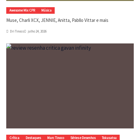
Awesome Mix CPR
Música
Muse, Charli XCX, JENNIE, Anitta, Pabllo Vittar e mais
Dri Tinoco
julho 24, 2026
Crítica
Destaques
Marc Tinoco
Séries e Desenhos
Tokusatsu