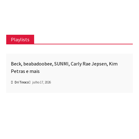
Playlists
Awesome Mix CPR
Música
Beck, beabadoobee, SUNMI, Carly Rae Jepsen, Kim
Petras e mais
Dri Tinoco
julho 17, 2026