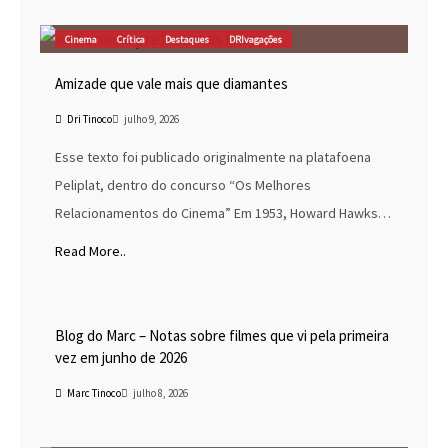
Cinema
Crítica
Destaques
DRIvagações
Amizade que vale mais que diamantes
Dri Tinoco
julho 9, 2026
Esse texto foi publicado originalmente na platafoena
Peliplat, dentro do concurso “Os Melhores
Relacionamentos do Cinema” Em 1953, Howard Hawks…
Read More..
Blog do Marc
Cinema
Destaques
Marc Tinoco
Blog do Marc – Notas sobre filmes que vi pela primeira
vez em junho de 2026
Marc Tinoco
julho 8, 2026