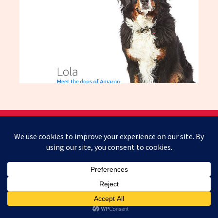
Mastodon
Blogarama - Blog Directory
LOJA
MINHA CONTA
CARRINHO