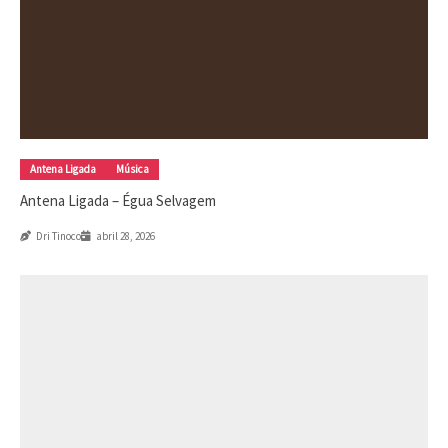
Antena Ligada
Música
Antena Ligada – Égua Selvagem
Dri Tinoco
abril 28, 2026