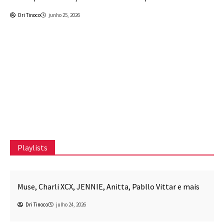
Dri Tinoco
junho 25, 2026
Playlists
Awesome Mix CPR
Música
Muse, Charli XCX, JENNIE, Anitta, Pabllo Vittar e mais
Dri Tinoco
julho 24, 2026