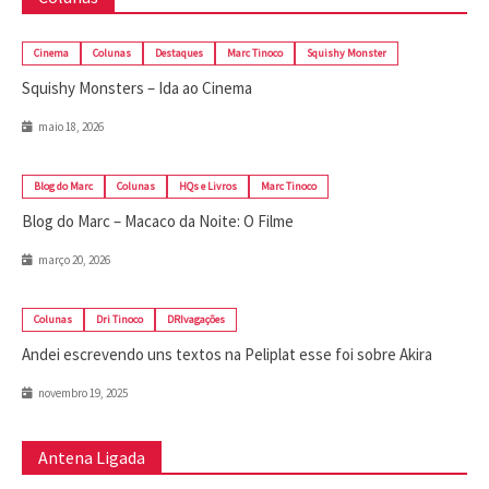
Cinema
Colunas
Destaques
Marc Tinoco
Squishy Monster
Squishy Monsters – Ida ao Cinema
maio 18, 2026
Blog do Marc
Colunas
HQs e Livros
Marc Tinoco
Blog do Marc – Macaco da Noite: O Filme
março 20, 2026
Colunas
Dri Tinoco
DRIvagações
Andei escrevendo uns textos na Peliplat esse foi sobre Akira
novembro 19, 2025
Antena Ligada