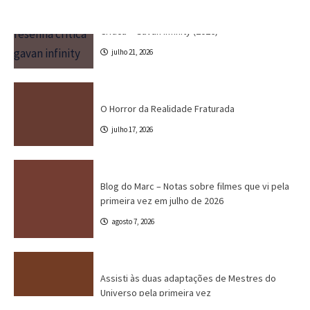
Crítica
Destaques
Marc Tinoco
Séries e Desenhos
Tokusatsu
Critica – Gavan Infinity (2026)
julho 21, 2026
Cinema
Crítica
Destaques
Dri Tinoco
O Horror da Realidade Fraturada
julho 17, 2026
Blog do Marc
Cinema
Destaques
Marc Tinoco
Blog do Marc – Notas sobre filmes que vi pela
primeira vez em julho de 2026
agosto 7, 2026
Canal CPR
Cinema
Crítica
Destaques
Assisti às duas adaptações de Mestres do
Universo pela primeira vez