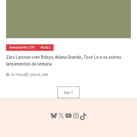
Awesome Mix CPR
Música
Zara Larsson com Robyn, Ariana Grande, Tove Lo e os outros
lançamentos da semana
Dri Tinoco
julho 31, 2026
Ver +
Bluesky
X
Youtube
Instagram
TikTok