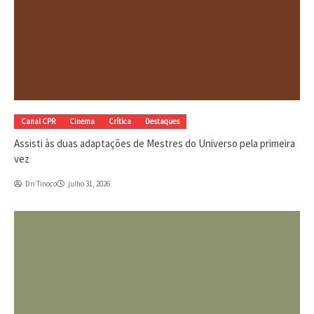
Canal CPR
Cinema
Crítica
Destaques
Assisti às duas adaptações de Mestres do Universo pela primeira
vez
Dri Tinoco
julho 31, 2026