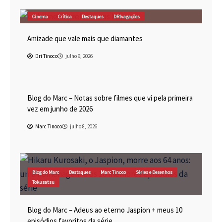
Cinema
Crítica
Destaques
DRIvagações
Amizade que vale mais que diamantes
Dri Tinoco
julho 9, 2026
Blog do Marc
Cinema
Destaques
Marc Tinoco
Blog do Marc – Notas sobre filmes que vi pela primeira
vez em junho de 2026
Marc Tinoco
julho 8, 2026
Blog do Marc
Destaques
Marc Tinoco
Séries e Desenhos
Tokusatsu
Blog do Marc – Adeus ao eterno Jaspion + meus 10
episódios favoritos da série