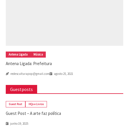
Antena Ligada
Música
Antena Ligada: Prefeitura
redesculturapop@gmail.com
agosto 25, 2021
Guestposts
Guest Post
HQs e Livros
Guest Post – A arte faz política
junho 19, 2025