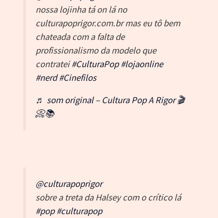
nossa lojinha tá on lá no
culturapoprigor.com.br mas eu tô bem
chateada com a falta de
profissionalismo da modelo que
contratei
#CulturaPop
#lojaonline
#nerd
#Cinefilos
♬ som original – Cultura Pop A Rigor 🎬
📀📚
@culturapoprigor
sobre a treta da Halsey com o crítico lá
#pop
#culturapop