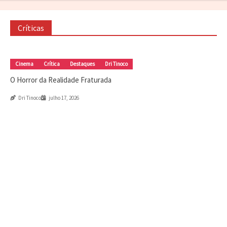
julho 31, 2026
Críticas
Crítica
Destaques
Marc Tinoco
Séries e Desenhos
Tokusatsu
Critica – Gavan Infinity (2026)
julho 21, 2026
Cinema
Crítica
Destaques
Dri Tinoco
O Horror da Realidade Fraturada
Cinema
Crítica
Destaques
Dri Tinoco
Dri Tinoco
julho 17, 2026
O Horror da Realidade Fraturada
julho 17, 2026