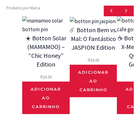
Produtos por Marca
☄️ Botton Bem vs.
☀️ Botton Solar
☕ Botto
Mal: O Fantástico
(MAMAMOO) –
X-Men 9
JASPION Edition
“Chic Honey”
Que
R$
6.00
Edition
Gos
ADICIONAR
R$
6.00
R$
AO
ADICIONAR
ADIC
CARRINHO
AO
CARRINHO
CAR